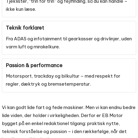
Tjeklister, “trin for trin” og fejlfinding, så du kan handle –
ikke kun læse.
Teknik forklaret
Fra ADAS og infotainment til gearkasser og drivlinjer, uden
varm luft og mirakelkure.
Passion & performance
Motorsport, trackday og bilkultur – med respekt for
regler, dæktryk og bremsetemperatur.
Vi kan godt lide fart og fede maskiner. Men vi kan endnu bedre
lide viden, der holder i virkeligheden. Derfor er EB Motor
bygget på en enkel redaktionel tilgang: praktisk nytte,
teknisk forståelse og passion – i den rækkefølge, når det