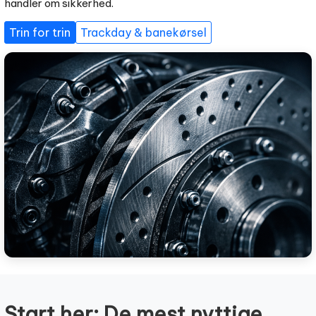
handler om sikkerhed.
Trin for trin
Trackday & banekørsel
Start her: De mest nyttige