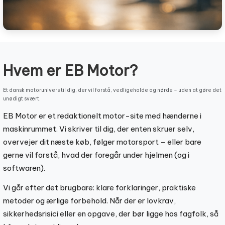
Hvem er EB Motor?
Et dansk motorunivers til dig, der vil forstå, vedligeholde og nørde – uden at gøre det
unødigt svært.
EB Motor er et redaktionelt motor-site med hænderne i
maskinrummet. Vi skriver til dig, der enten skruer selv,
overvejer dit næste køb, følger motorsport – eller bare
gerne vil forstå, hvad der foregår under hjelmen (og i
softwaren).
Vi går efter det brugbare: klare forklaringer, praktiske
metoder og ærlige forbehold. Når der er lovkrav,
sikkerhedsrisici eller en opgave, der bør ligge hos fagfolk, så