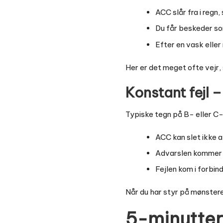
ACC slår fra i regn,
Du får beskeder som
Efter en vask eller n
Her er det meget ofte vejr,
Konstant fejl 
Typiske tegn på B- eller C-f
ACC kan slet ikke a
Advarslen kommer ig
Fejlen kom i forbin
Når du har styr på mønsteret
5-minutter