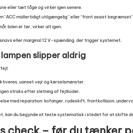
 sne eller tæt tåge og virker igen senere.
 “ACC midlertidigt utilgængelig” eller “front assist begrænset”
år bilen er tør, virker alt igen.
 snavs eller marginal 12 V-spænding, der trigger systemet.
– lampen slipper aldrig
ejl:
ktiveres, uanset vejr og kørselsmønster.
en straks efter sletning af fejlkoder.
delse med reparation: kofanger, rudeskift, frontkollision, underv
, kan du begynde at teste systematisk i stedet for at skifte del
s check – før du tænker 