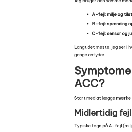
Jeg bruger den samme model 
A-fejl: miljø og til
B-fejl: spænding 
C-fejl: sensor og j
Langt det meste, jeg ser i 
gange antyder.
Symptomer –
ACC?
Start med at lægge mærke ti
Midlertidig fe
Typiske tegn på A-fejl (milj