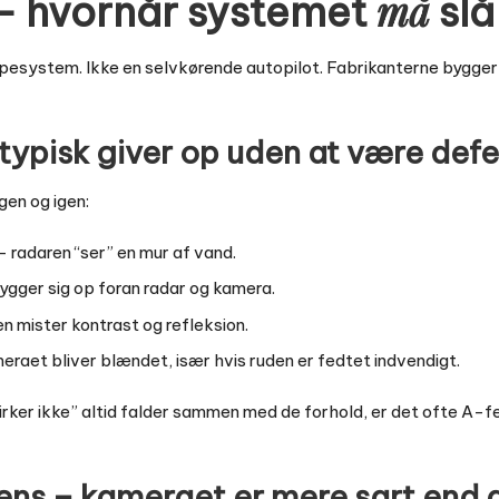
må
 – hvornår systemet
slå
lpesystem. Ikke en selvkørende autopilot. Fabrikanterne bygge
typisk giver op uden at være defe
gen og igen:
– radaren “ser” en mur af vand.
ygger sig op foran radar og kamera.
n mister kontrast og refleksion.
raet bliver blændet, især hvis ruden er fedtet indvendigt.
virker ikke” altid falder sammen med de forhold, er det ofte A-f
ns – kameraet er mere sart end d