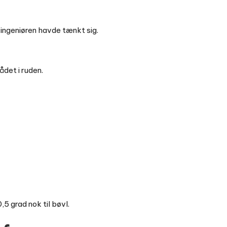
ngeniøren havde tænkt sig.
det i ruden.
5 grad nok til bøvl.