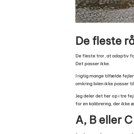
De fleste r
De fleste tror, at adaptiv f
Det passer ikke.
I rigtig mange tilfælde fejle
omkring bilen ikke passer t
Jeg deler det her op i tre fe
for en kalibrering, der ikke
A, B eller 