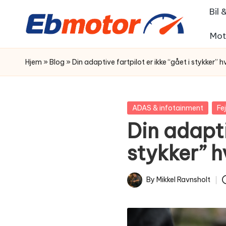
Bil
Skip
Mot
to
content
Hjem
»
Blog
»
Din adaptive fartpilot er ikke “gået i stykker” 
Posted
ADAS & infotainment
Fe
in
Din adapti
stykker” h
By
Mikkel Ravnsholt
Posted
by