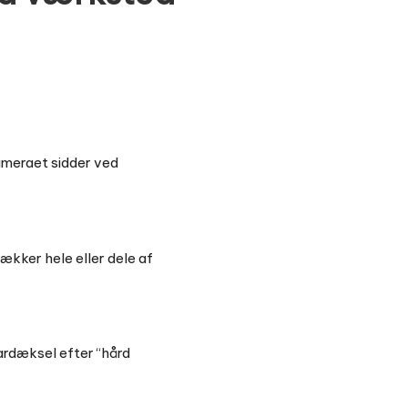
Kameraet sidder ved
ækker hele eller dele af
dardæksel efter “hård