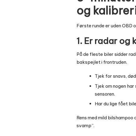
og kalibrer
Første runde er uden OBD og 
1. Er radar og
På de fleste biler sidder r
bakspejlet i frontruden.
Tjek for snavs, død
Tjek om nogen har 
sensoren.
Har du lige fået bil
Rens med mild bilshampoo og
svamp”.