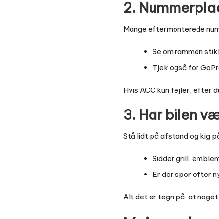
2. Nummerplad
Mange eftermonterede numme
Se om rammen stikk
Tjek også for GoPr
Hvis ACC kun fejler, efter 
3. Har bilen v
Stå lidt på afstand og kig p
Sidder grill, emble
Er der spor efter ny
Alt det er tegn på, at noget