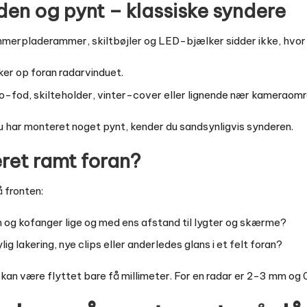
en og pynt – klassiske syndere
rpladerammer, skiltbøjler og LED-bjælker sidder ikke, hvor i
er op foran radarvinduet.
o-fod, skilteholder, vinter-cover eller lignende nær kameraområ
du har monteret noget pynt, kender du sandsynligvis synderen.
æret ramt foran?
å fronten:
m og kofanger lige og med ens afstand til lygter og skærme?
lig lakering, nye clips eller anderledes glans i et felt foran?
 kan være flyttet bare få millimeter. For en radar er 2-3 mm og 0,