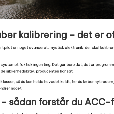
åber kalibrering – det er o
artpilot er noget avanceret, mystisk elektronik, der skal kalibrer
r systemet faktisk ingen ting. Det gør bare det, det er programmer
il de sikkerhedskrav, producenten har sat.
jlklasser, så du kan holde hovedet koldt, før du køber nyt radarøj
 ændrer noget.
C – sådan forstår du ACC-f