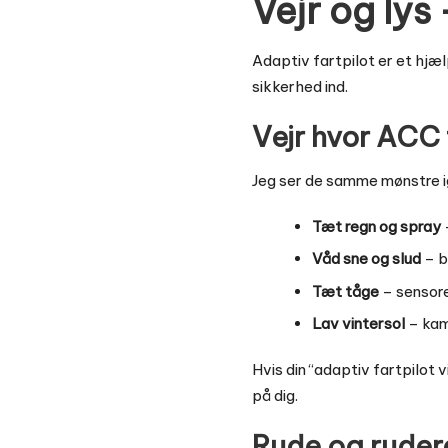
Vejr og lys
Adaptiv fartpilot er et hjæ
sikkerhed ind.
Vejr hvor ACC 
Jeg ser de samme mønstre i
Tæt regn og spray
Våd sne og slud
– b
Tæt tåge
– sensore
Lav vintersol
– kame
Hvis din “adaptiv fartpilot 
på dig.
Rude og rudere