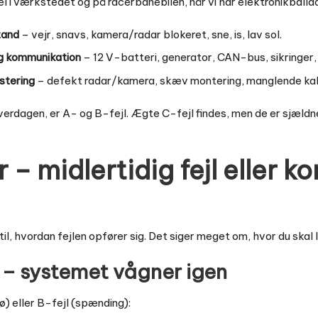
i værkstedet og på racerbanebilen, når vi har elektronikballade
stand
– vejr, snavs, kamera/radar blokeret, sne, is, lav sol.
og kommunikation
– 12 V-batteri, generator, CAN-bus, sikringer, 
ustering
– defekt radar/kamera, skæv montering, manglende kali
hverdagen, er A- og B-fejl. Ægte C-fejl findes, men de er sjældn
 midlertidig fejl eller k
l, hvordan fejlen opfører sig. Det siger meget om, hvor du skal 
jl – systemet vågner igen
ø) eller B-fejl (spænding):