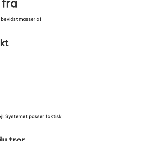
 fra
r bevidst masser af
kt
ejl. Systemet passer faktisk
u tror