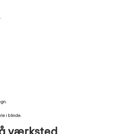
.
ogn.
e i blinde.
på værksted