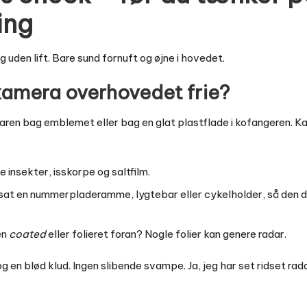
ing
uden lift. Bare sund fornuft og øjne i hovedet.
 kamera overhovedet frie?
adaren bag emblemet eller bag en glat plastflade i kofangeren. 
e insekter, isskorpe og saltfilm.
sat en nummerpladeramme, lygtebar eller cykelholder, så den d
en
coated
eller folieret foran? Nogle folier kan genere radar.
 en blød klud. Ingen slibende svampe. Ja, jeg har set ridset ra