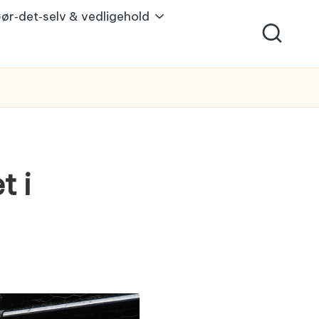
ør‑det‑selv & vedligehold
t i