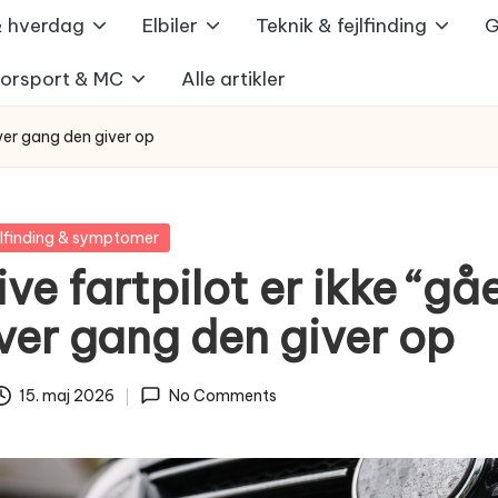
 & hverdag
Elbiler
Teknik & fejlfinding
G
orsport & MC
Alle artikler
hver gang den giver op
jlfinding & symptomer
ve fartpilot er ikke “gåe
ver gang den giver op
15. maj 2026
No Comments