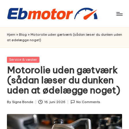
Skip
to
content
Hjem
»
Blog
»
Motorolie uden gætværk (sådan læser du dunken uden
at ødelægge noget)
Posted
Service & væsker
in
Motorolie uden gætværk
(sådan læser du dunken
uden at ødelægge noget)
By
Signe Bonde
16. juni 2026
No Comments
Posted
by