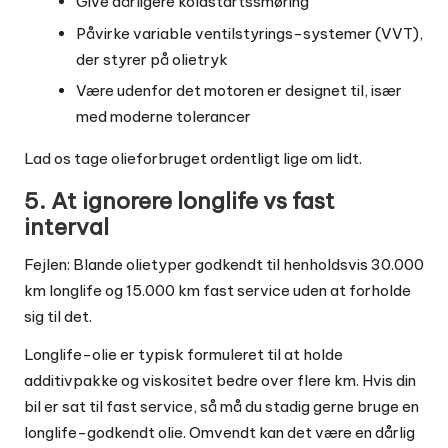
Give dårligere koldstartssmøring
Påvirke variable ventilstyrings-systemer (VVT),
der styrer på olietryk
Være udenfor det motoren er designet til, især
med moderne tolerancer
Lad os tage olieforbruget ordentligt lige om lidt.
5. At ignorere longlife vs fast
interval
Fejlen: Blande olietyper godkendt til henholdsvis 30.000
km longlife og 15.000 km fast service uden at forholde
sig til det.
Longlife-olie er typisk formuleret til at holde
additivpakke og viskositet bedre over flere km. Hvis din
bil er sat til fast service, så må du stadig gerne bruge en
longlife-godkendt olie. Omvendt kan det være en dårlig