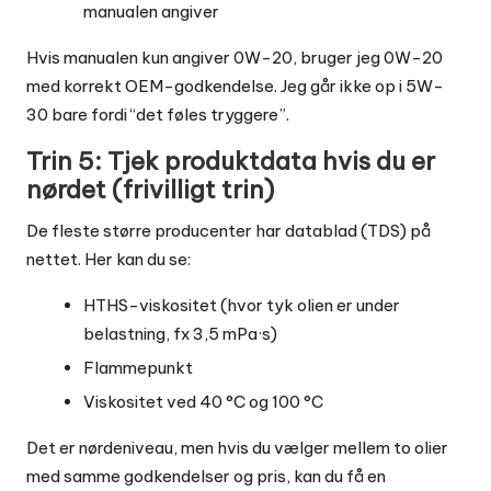
manualen angiver
Hvis manualen kun angiver 0W-20, bruger jeg 0W-20
med korrekt OEM-godkendelse. Jeg går ikke op i 5W-
30 bare fordi “det føles tryggere”.
Trin 5: Tjek produktdata hvis du er
nørdet (frivilligt trin)
De fleste større producenter har datablad (TDS) på
nettet. Her kan du se:
HTHS-viskositet (hvor tyk olien er under
belastning, fx 3,5 mPa·s)
Flammepunkt
Viskositet ved 40 °C og 100 °C
Det er nørdeniveau, men hvis du vælger mellem to olier
med samme godkendelser og pris, kan du få en