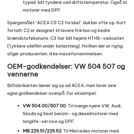
typisk lidt tyndere ved driftstemperatur. Også til
motorer med DPF.
Spørgsmålet “ACEA C3 C2 forskel” dukker ofte op. Kort
fortalt: C2 er designet til lavere friktion og bedre
brændstoføkonomi, C3 har lidt højere HTHS-viskositet
(tykkere oliefilm under belastning). Hvilken der er rigtig,
afgør producenten, ikke mavefornemmelsen.
OEM-godkendelser: VW 504 507 og
vennerne
Bilfabrikanten læner sig op ad ACEA, men laver sine
egne godkendelser ovenpå. For eksempel:
VW 504 00/507 00
: Til mange nyere VW, Audi,
Skoda og Seat benzin- og dieselmotorer med
longlife-service og DPF.
MB 229.51/229.52
: Til Mercedes motorer med