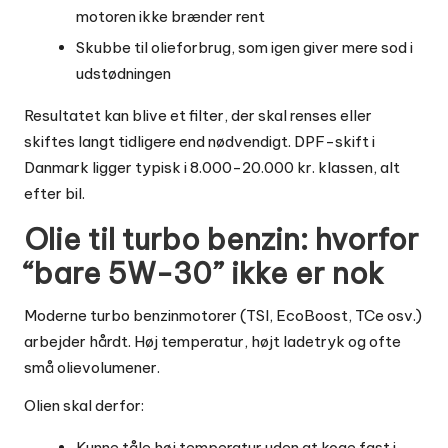
motoren ikke brænder rent
Skubbe til olieforbrug, som igen giver mere sod i
udstødningen
Resultatet kan blive et filter, der skal renses eller
skiftes langt tidligere end nødvendigt. DPF-skift i
Danmark ligger typisk i 8.000-20.000 kr. klassen, alt
efter bil.
Olie til turbo benzin: hvorfor
“bare 5W-30” ikke er nok
Moderne turbo benzinmotorer (TSI, EcoBoost, TCe osv.)
arbejder hårdt. Høj temperatur, højt ladetryk og ofte
små olievolumener.
Olien skal derfor:
Kunne tåle høj temperatur uden at koge fast i