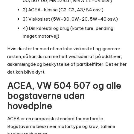
00/507 00, MB 229.51, BMW LL-04 osv.)
2) ACEA-klasse (C2, C3, A3/B4 osv.)
3) Viskositet (5W-30, 0W-20, 5W-40 osv.)
4) Din kørestil og brug (korte ture, pendling,
meget motorvej)
Hvis du starter med at matche viskositet og ignorerer
resten, så kan du ramme helt ved siden af på additiver,
askemængde og beskyttelse af partikelfilter. Det er her
det kan blive dyrt.
ACEA, VW 504 507 og alle
bogstaverne uden
hovedpine
ACEA er en europæisk standard for motorolie.
Bogstaverne beskriver motortype og krav, tallene