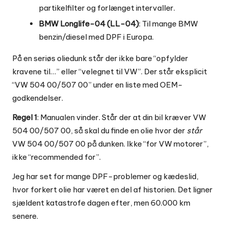
partikelfilter og forlænget intervaller.
BMW Longlife-04 (LL-04)
: Til mange BMW
benzin/diesel med DPF i Europa.
På en seriøs oliedunk står der ikke bare “opfylder
kravene til…” eller “velegnet til VW”. Der står eksplicit
“VW 504 00/507 00” under en liste med OEM-
godkendelser.
Regel 1
: Manualen vinder. Står der at din bil kræver VW
504 00/507 00, så skal du finde en olie hvor der
står
VW 504 00/507 00 på dunken. Ikke “for VW motorer”,
ikke “recommended for”.
Jeg har set for mange DPF-problemer og kædeslid,
hvor forkert olie har været en del af historien. Det ligner
sjældent katastrofe dagen efter, men 60.000 km
senere.