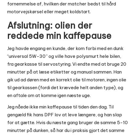
fornemmelse af, hvilken der matcher bedst til hård
motorvejskørsel eller meget koldstart.
Afslutning: olien der
reddede min kaffepause
Jeg havde engang en kunde, der kom forbi med en dunk
“universal 5W-30” og ville have polysmurt hele bilen,
fra gearkasse til servostyring. Vi endte med at bruge 20
minutter på at læse etiketter og manual sammen. Han
gik ud ad døren med en korrekt olie til motoren, ingen olie
til gearkassen (fordi det krævede helt anden type), og
en aftale om at komme igen næste uge.
Jeg nåede ikke min kaffepause til tiden den dag. Til
gengæld fik hans DPF lov at leve længere, og han slap
for at gætte. Hvis du næste gang bruger de samme 5-10
minutter på dunken, så har du i praksis gjort det samme