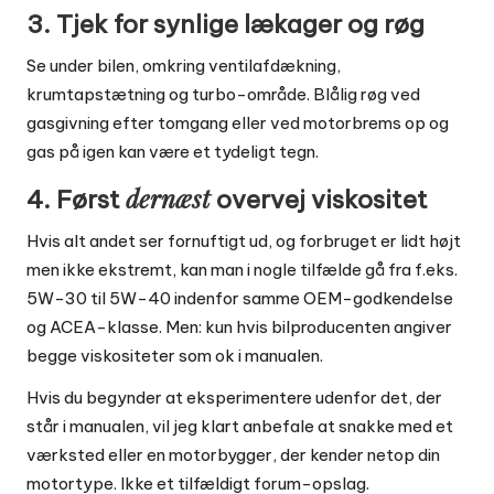
3. Tjek for synlige lækager og røg
Se under bilen, omkring ventilafdækning,
krumtapstætning og turbo-område. Blålig røg ved
gasgivning efter tomgang eller ved motorbrems op og
gas på igen kan være et tydeligt tegn.
dernæst
4. Først
overvej viskositet
Hvis alt andet ser fornuftigt ud, og forbruget er lidt højt
men ikke ekstremt, kan man i nogle tilfælde gå fra f.eks.
5W-30 til 5W-40 indenfor samme OEM-godkendelse
og ACEA-klasse. Men: kun hvis bilproducenten angiver
begge viskositeter som ok i manualen.
Hvis du begynder at eksperimentere udenfor det, der
står i manualen, vil jeg klart anbefale at snakke med et
værksted eller en motorbygger, der kender netop din
motortype. Ikke et tilfældigt forum-opslag.