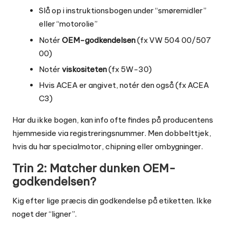
Slå op i instruktionsbogen under “smøremidler”
eller “motorolie”
Notér
OEM-godkendelsen
(fx VW 504 00/507
00)
Notér
viskositeten
(fx 5W-30)
Hvis ACEA er angivet, notér den også (fx ACEA
C3)
Har du ikke bogen, kan info ofte findes på producentens
hjemmeside via registreringsnummer. Men dobbelttjek,
hvis du har specialmotor, chipning eller ombygninger.
Trin 2: Matcher dunken OEM-
godkendelsen?
Kig efter lige præcis din godkendelse på etiketten. Ikke
noget der “ligner”.