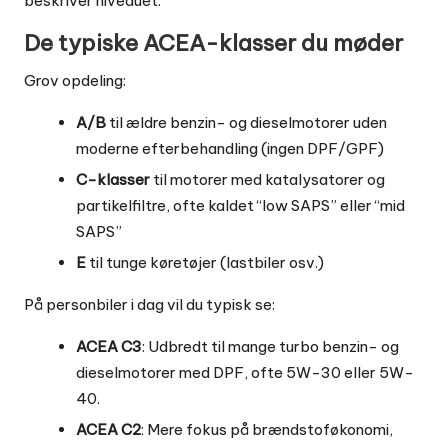
beskriver niveauet.
De typiske ACEA-klasser du møder
Grov opdeling:
A/B
til ældre benzin- og dieselmotorer uden
moderne efterbehandling (ingen DPF/GPF)
C-klasser
til motorer med katalysatorer og
partikelfiltre, ofte kaldet “low SAPS” eller “mid
SAPS”
E
til tunge køretøjer (lastbiler osv.)
På personbiler i dag vil du typisk se:
ACEA C3
: Udbredt til mange turbo benzin- og
dieselmotorer med DPF, ofte 5W-30 eller 5W-
40.
ACEA C2
: Mere fokus på brændstoføkonomi,