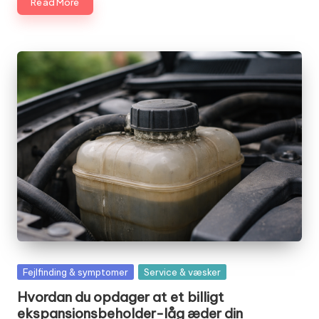
Read More
Posted
Fejlfinding & symptomer
Service & væsker
in
Hvordan du opdager at et billigt
ekspansionsbeholder-låg æder din