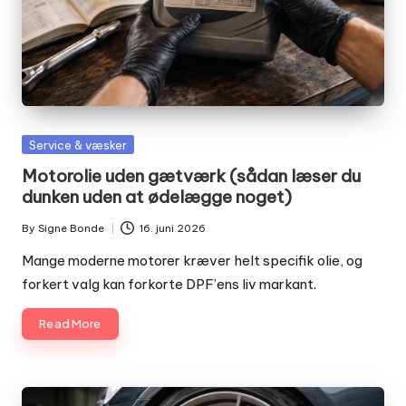
Posted
Service & væsker
in
Motorolie uden gætværk (sådan læser du
dunken uden at ødelægge noget)
By
Signe Bonde
16. juni 2026
Posted
by
Mange moderne motorer kræver helt specifik olie, og
forkert valg kan forkorte DPF’ens liv markant.
Read More