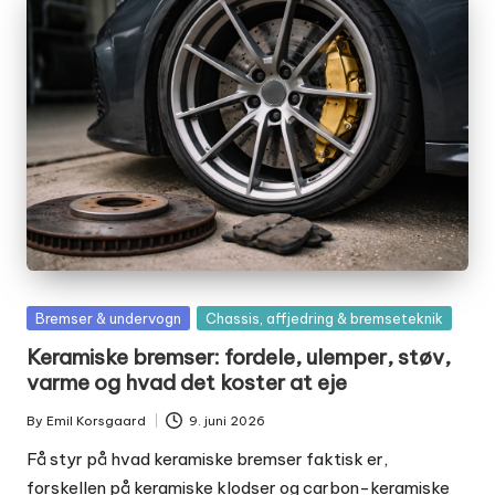
Posted
Bremser & undervogn
Chassis, affjedring & bremseteknik
in
Keramiske bremser: fordele, ulemper, støv,
varme og hvad det koster at eje
By
Emil Korsgaard
9. juni 2026
Posted
by
Få styr på hvad keramiske bremser faktisk er,
forskellen på keramiske klodser og carbon-keramiske