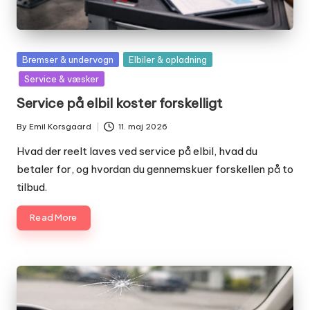
Posted
Bremser & undervogn
Elbiler & opladning
in
Service & væsker
Service på elbil koster forskelligt
By
Emil Korsgaard
11. maj 2026
Posted
by
Hvad der reelt laves ved service på elbil, hvad du
betaler for, og hvordan du gennemskuer forskellen på to
tilbud.
Read More