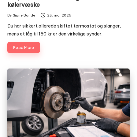
kølervæske
By
Signe Bonde
28. maj 2026
Posted
by
Du har sikkert allerede skiftet termostat og slanger,
mens et låg til 150 kr er den virkelige synder.
Read More