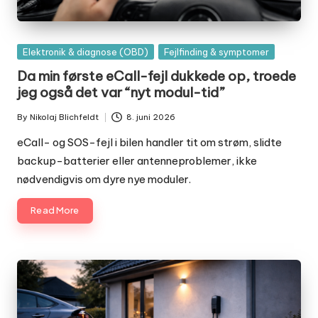
Posted
Elektronik & diagnose (OBD)
Fejlfinding & symptomer
in
Da min første eCall-fejl dukkede op, troede
jeg også det var “nyt modul-tid”
By
Nikolaj Blichfeldt
8. juni 2026
Posted
by
eCall- og SOS-fejl i bilen handler tit om strøm, slidte
backup-batterier eller antenneproblemer, ikke
nødvendigvis om dyre nye moduler.
Read More