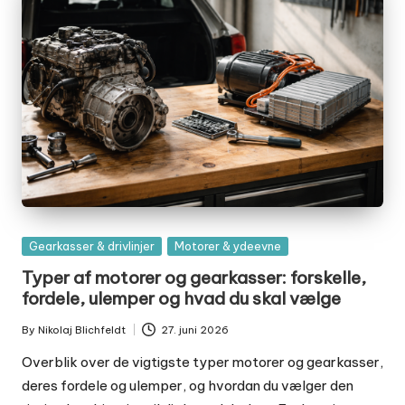
Posted
Gearkasser & drivlinjer
Motorer & ydeevne
in
Typer af motorer og gearkasser: forskelle,
fordele, ulemper og hvad du skal vælge
By
Nikolaj Blichfeldt
27. juni 2026
Posted
by
Overblik over de vigtigste typer motorer og gearkasser,
deres fordele og ulemper, og hvordan du vælger den