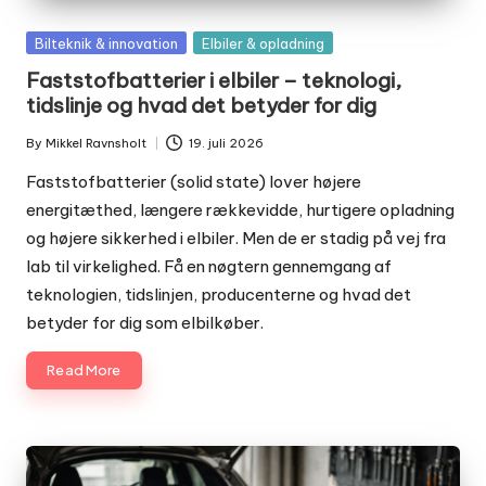
Posted
Bilteknik & innovation
Elbiler & opladning
in
Faststofbatterier i elbiler – teknologi,
tidslinje og hvad det betyder for dig
By
Mikkel Ravnsholt
19. juli 2026
Posted
by
Faststofbatterier (solid state) lover højere
energitæthed, længere rækkevidde, hurtigere opladning
og højere sikkerhed i elbiler. Men de er stadig på vej fra
lab til virkelighed. Få en nøgtern gennemgang af
teknologien, tidslinjen, producenterne og hvad det
betyder for dig som elbilkøber.
Read More