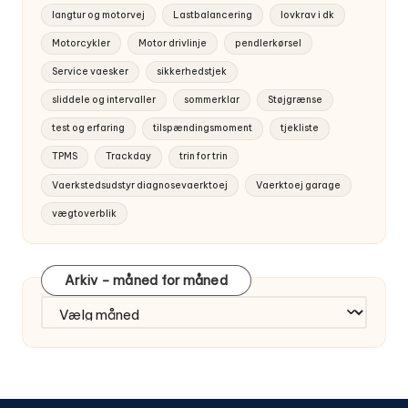
langtur og motorvej
Lastbalancering
lovkrav i dk
Motorcykler
Motor drivlinje
pendlerkørsel
Service vaesker
sikkerhedstjek
sliddele og intervaller
sommerklar
Støjgrænse
test og erfaring
tilspændingsmoment
tjekliste
TPMS
Trackday
trin for trin
Vaerkstedsudstyr diagnosevaerktoej
Vaerktoej garage
vægtoverblik
Arkiv – måned for måned
Arkiv
–
måned
for
måned