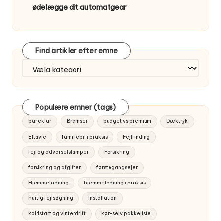
ødelægge dit automatgear
Find artikler efter emne
Find
artikler
efter
emne
Populære emner (tags)
baneklar
Bremser
budget vs premium
Dæktryk
Eltavle
familiebil i praksis
Fejlfinding
fejl og advarselslamper
Forsikring
forsikring og afgifter
førstegangsejer
Hjemmeladning
hjemmeladning i praksis
hurtig fejlsøgning
Installation
koldstart og vinterdrift
kør-selv pakkeliste