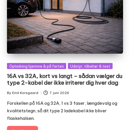
Posted
Opladning hjemme & på farten
Udstyr, tilbehør & test
in
16A vs 32A, kort vs langt – sådan vælger du
type 2-kabel der ikke irriterer dig hver dag
By
Emil Korsgaard
7. juni 2026
Posted
by
Forskellen på 16A og 32A, 1 vs 3 faser, længdevalg og
kvalitetstegn, så dit type 2 ladekabel ikke bliver
flaskehalsen.