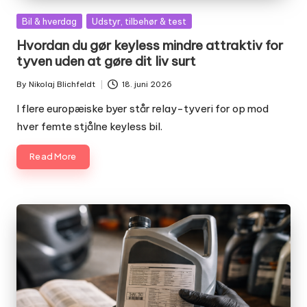
Posted
Bil & hverdag
Udstyr, tilbehør & test
in
Hvordan du gør keyless mindre attraktiv for
tyven uden at gøre dit liv surt
By
Nikolaj Blichfeldt
18. juni 2026
Posted
by
I flere europæiske byer står relay-tyveri for op mod
hver femte stjålne keyless bil.
Read More