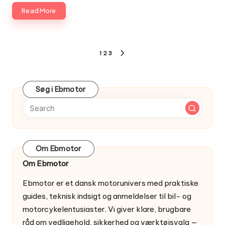
Read More
Indlægsinddeling
1
2
3
NEXT
PAGE
Søg i Ebmotor
Om Ebmotor
Om Ebmotor
Ebmotor er et dansk motorunivers med praktiske
guides, teknisk indsigt og anmeldelser til bil- og
motorcykelentusiaster. Vi giver klare, brugbare
råd om vedligehold, sikkerhed og værktøjsvalg —