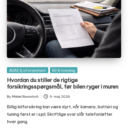
Posted
ADAS & infotainment
Bil & hverdag
in
Hvordan du stiller de rigtige
forsikringsspørgsmål, før bilen ryger i muren
By
Mikkel Ravnsholt
9. maj 2026
Posted
by
Billig bilforsikring kan være dyrt, når kamera, batteri og
tuning først er i spil. Skriftlige svar slår telefonløfter
hver gang.