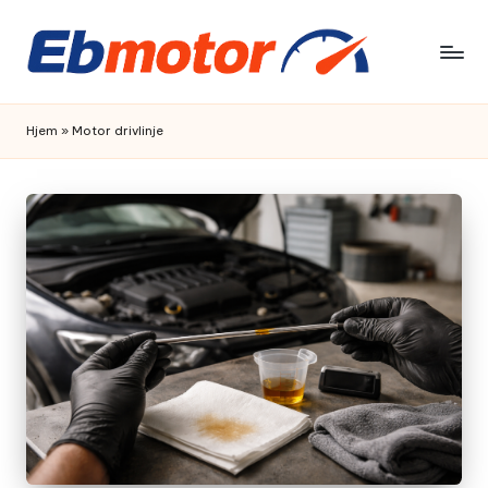
Skip
to
content
Hjem
»
Motor drivlinje