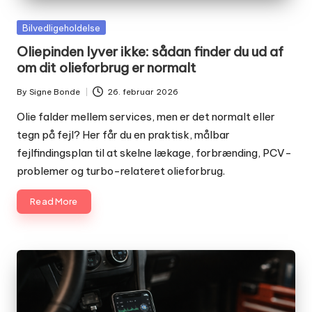
Posted
Bilvedligeholdelse
in
Oliepinden lyver ikke: sådan finder du ud af
om dit olieforbrug er normalt
By
Signe Bonde
26. februar 2026
Posted
by
Olie falder mellem services, men er det normalt eller
tegn på fejl? Her får du en praktisk, målbar
fejlfindingsplan til at skelne lækage, forbrænding, PCV-
problemer og turbo-relateret olieforbrug.
Read More