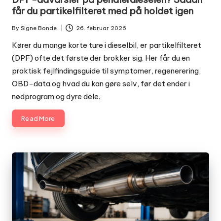
får du partikelfilteret med på holdet igen
By
Signe Bonde
26. februar 2026
Posted
by
Kører du mange korte ture i dieselbil, er partikelfilteret
(DPF) ofte det første der brokker sig. Her får du en
praktisk fejlfindingsguide til symptomer, regenerering,
OBD-data og hvad du kan gøre selv, før det ender i
nødprogram og dyre dele.
Read More