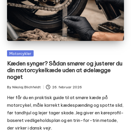
Posted
Motorcykler
in
Kæden synger? Sådan smører og justerer du
din motorcykelkæde uden at ødelægge
noget
By
Nikolaj Blichfeldt
26. februar 2026
Posted
by
Her får du en praktisk guide til at smøre kæde på
motorcykel, måle korrekt kædespænding og spotte slid,
før tandhjul og lejer tager skade. Jeg giver en køreprofil-
baseret vedligeholdsplan og en trin-for-trin metode,
der virker i dansk vejr.