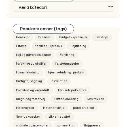
Find
artikler
efter
emne
Populære emner (tags)
baneklar
Bremser
budget vs premium
Dæktryk
Eltavle
familiebil i praksis
Fejlfinding
fejl og advarselslamper
Forsikring
forsikring og afgifter
førstegangsejer
Hjemmeladning
hjemmeladning i praksis
hurtig fejlsøgning
Installation
koldstart og vinterdrift
kør-selv pakkeliste
langtur og motorvej
Lastbalancering
lovkrav i dk
Motorcykler
Motor drivlinje
pendlerkørsel
Service vaesker
sikkerhedstjek
sliddele og intervaller
sommerklar
Støjgrænse