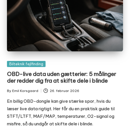
Posted
Bilteknik fejlfinding
in
OBD-live data uden gætterier: 5 målinger
der redder dig fra at skifte dele i blinde
By
Emil Korsgaard
26. februar 2026
Posted
by
En billig OBD-dongle kan give stærke spor, hvis du
læser live data rigtigt. Her får du en praktisk guide til
STFT/LTFT, MAF/MAP, temperaturer, O2-signal og
misfire, så du undgår at skifte dele i blinde.