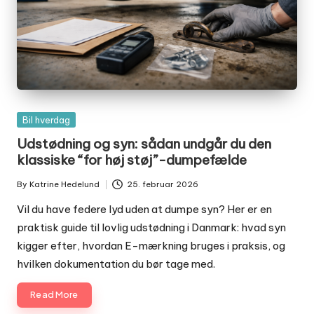
Posted
Bil hverdag
in
Udstødning og syn: sådan undgår du den
klassiske “for høj støj”-dumpefælde
By
Katrine Hedelund
25. februar 2026
Posted
by
Vil du have federe lyd uden at dumpe syn? Her er en
praktisk guide til lovlig udstødning i Danmark: hvad syn
kigger efter, hvordan E-mærkning bruges i praksis, og
hvilken dokumentation du bør tage med.
Read More