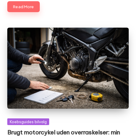
Read More
Posted
Koebsguides bilvalg
in
Brugt motorcykel uden overraskelser: min