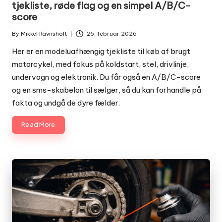
tjekliste, røde flag og en simpel A/B/C-
score
By
Mikkel Ravnsholt
26. februar 2026
Posted
by
Her er en modeluafhængig tjekliste til køb af brugt
motorcykel, med fokus på koldstart, stel, drivlinje,
undervogn og elektronik. Du får også en A/B/C-score
og en sms-skabelon til sælger, så du kan forhandle på
fakta og undgå de dyre fælder.
Read More