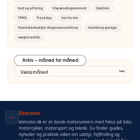
test og erfaring
tilspændingsmoment
tjekliste
TPMS
Trackday
trin for trin
Vaerkstedsudstyr diagnosevaerktoej
Vaerktoej garage
vægtoverblik
Arkiv – måned for måned
Arkiv
–
måned
for
måned
Ebmotor
ebmotor.dk er et dansk motorunivers med fokus på biler,
motorcykler, motorsport og teknik. Du finder guides,
nyheder og praktisk viden om udstyr, fejlfinding og