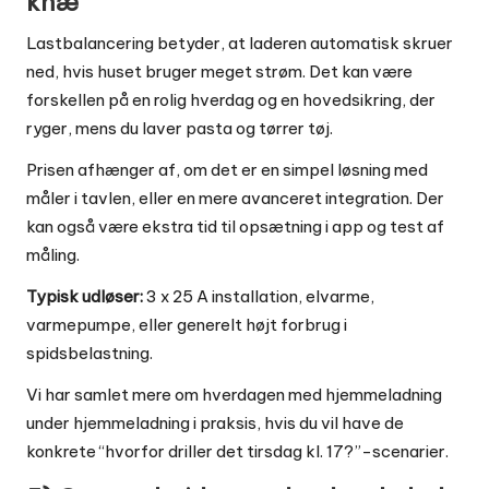
knæ
Lastbalancering betyder, at laderen automatisk skruer
ned, hvis huset bruger meget strøm. Det kan være
forskellen på en rolig hverdag og en hovedsikring, der
ryger, mens du laver pasta og tørrer tøj.
Prisen afhænger af, om det er en simpel løsning med
måler i tavlen, eller en mere avanceret integration. Der
kan også være ekstra tid til opsætning i app og test af
måling.
Typisk udløser:
3 x 25 A installation, elvarme,
varmepumpe, eller generelt højt forbrug i
spidsbelastning.
Vi har samlet mere om hverdagen med hjemmeladning
under
hjemmeladning i praksis
, hvis du vil have de
konkrete “hvorfor driller det tirsdag kl. 17?”-scenarier.