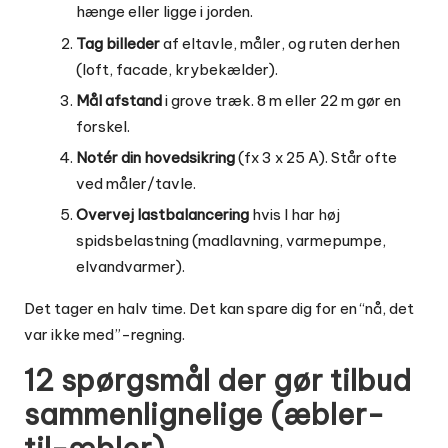
hænge eller ligge i jorden.
Tag billeder
af eltavle, måler, og ruten derhen
(loft, facade, krybekælder).
Mål afstand
i grove træk. 8 m eller 22 m gør en
forskel.
Notér din hovedsikring
(fx 3 x 25 A). Står ofte
ved måler/tavle.
Overvej lastbalancering
hvis I har høj
spidsbelastning (madlavning, varmepumpe,
elvandvarmer).
Det tager en halv time. Det kan spare dig for en “nå, det
var ikke med”-regning.
12 spørgsmål der gør tilbud
sammenlignelige (æbler-