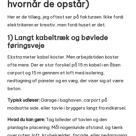
hvornår de opstår)
Her er de tillæg, jeg oftest ser på fakturaen. Ikke fordi
elektrikeren er kreativ, men fordi huset er det.
1) Langt kabeltræk og bøvlede
føringsveje
Ekstra meter kabel koster. Men arbejdstiden koster
ofte mere. Der er stor forskel på 15 m kabel i en åben
carport og 15 m gennem et loft med isolering,
nedtagning af paneler og en væg, der viser sig at være
beton.
Typisk udløser:
Garage i baghaven, carport på
modsatte side, eller tavle i bryggers langt fra indkørsel.
Hvad du kan gøre:
Tag billeder af tavlen og den
planlagte placering. Mål nogenlunde afstand, og tænk
over ruten: loft, krybekælder, facade, eller nedgravning.