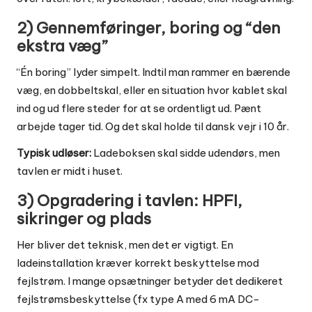
2) Gennemføringer, boring og “den
ekstra væg”
“Én boring” lyder simpelt. Indtil man rammer en bærende
væg, en dobbeltskal, eller en situation hvor kablet skal
ind og ud flere steder for at se ordentligt ud. Pænt
arbejde tager tid. Og det skal holde til dansk vejr i 10 år.
Typisk udløser:
Ladeboksen skal sidde udendørs, men
tavlen er midt i huset.
3) Opgradering i tavlen: HPFI,
sikringer og plads
Her bliver det teknisk, men det er vigtigt. En
ladeinstallation kræver korrekt beskyttelse mod
fejlstrøm. I mange opsætninger betyder det dedikeret
fejlstrømsbeskyttelse (fx type A med 6 mA DC-