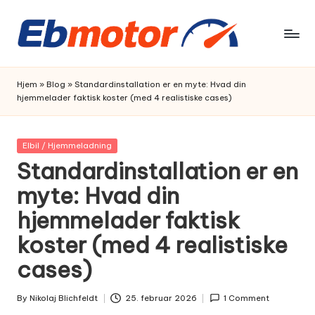
Skip
to
content
Hjem
»
Blog
»
Standardinstallation er en myte: Hvad din
hjemmelader faktisk koster (med 4 realistiske cases)
Posted
Elbil / Hjemmeladning
in
Standardinstallation er en
myte: Hvad din
hjemmelader faktisk
koster (med 4 realistiske
cases)
By
Nikolaj Blichfeldt
25. februar 2026
1 Comment
Posted