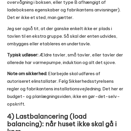
overvågning i boksen, eller type B afhængigt af
ladeboksens egenskaber og fabrikantens anvisninger).
Det er ikke et sted, man gætter.
Jeg ser også tit, at der ganske enkelt ikke er plads i
tavlen til en ekstra gruppe. Så skal der enten udvides,
ombygges eller etableres en undertavle.
Typisk udløser:
Ældre tavler, små tavler, eller tavler der
allerede har varmepumpe, induktion og alt det sjove.
Note om sikkerhed:
Elarbejde skal udføres af
autoriseret elinstallatør. Følg Sikkerhedsstyrelsens
regler og fabrikantens installationsvejledning. Det her er
budget- og planlægningsviden, ikke en gør-det-selv-
opskrift.
4) Lastbalancering (load
balancing): når huset ikke skal gå i