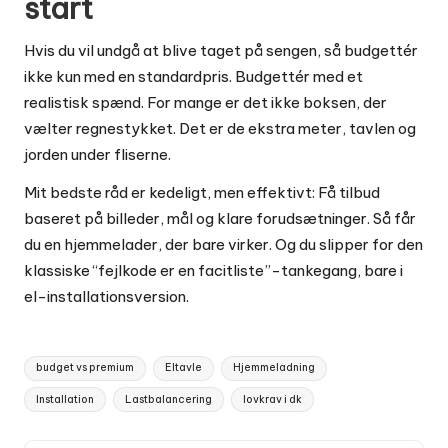
start
Hvis du vil undgå at blive taget på sengen, så budgettér
ikke kun med en standardpris. Budgettér med et
realistisk spænd. For mange er det ikke boksen, der
vælter regnestykket. Det er de ekstra meter, tavlen og
jorden under fliserne.
Mit bedste råd er kedeligt, men effektivt: Få tilbud
baseret på billeder, mål og klare forudsætninger. Så får
du en hjemmelader, der bare virker. Og du slipper for den
klassiske “fejlkode er en facitliste”-tankegang, bare i
el-installationsversion.
Tags:
budget vs premium
Eltavle
Hjemmeladning
Installation
Lastbalancering
lovkrav i dk