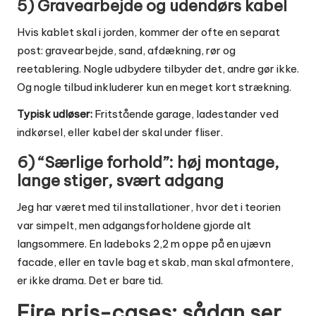
5) Gravearbejde og udendørs kabel
Hvis kablet skal i jorden, kommer der ofte en separat
post: gravearbejde, sand, afdækning, rør og
reetablering. Nogle udbydere tilbyder det, andre gør ikke.
Og nogle tilbud inkluderer kun en meget kort strækning.
Typisk udløser:
Fritstående garage, ladestander ved
indkørsel, eller kabel der skal under fliser.
6) “Særlige forhold”: høj montage,
lange stiger, svært adgang
Jeg har været med til installationer, hvor det i teorien
var simpelt, men adgangsforholdene gjorde alt
langsommere. En ladeboks 2,2 m oppe på en ujævn
facade, eller en tavle bag et skab, man skal afmontere,
er ikke drama. Det er bare tid.
Fire pris-cases: sådan ser