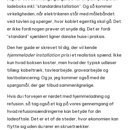
ladeboks inkl. “standardinstallation”. Og så kommer
virkeligheden, når elektrikeren står med målebåndet
ved tavlen og spørger, hvor kablet egentlig skal gå. Det
er ikke fordi nogen prøver at snyde dig. Det er fordi
“standard” sjældent ligner danske huse i praksis.
Den her guide er skrevet til dig, der vil kende
hjemmelader installation pris
i et realistisk spænd. Ikke
kun hvad boksen koster, men hvad der typisk udløser
tillæg: kabeltræk, tavlearbejde, gravearbejde og
lastbalancering. Og ja, jeg kommer også med de
spørgsmål, der gør tilbud sammenlignelige.
Hvis du i forvejen er nørdet med hjemmeladning og
refusion, så tag også et kig på vores gennemgang af
hvad refusionsændringerne kan betyde for din
ladeaftale
. Det er et af de steder, hvor økonomien kan
flytte sig uden du rører en skruetrækker.