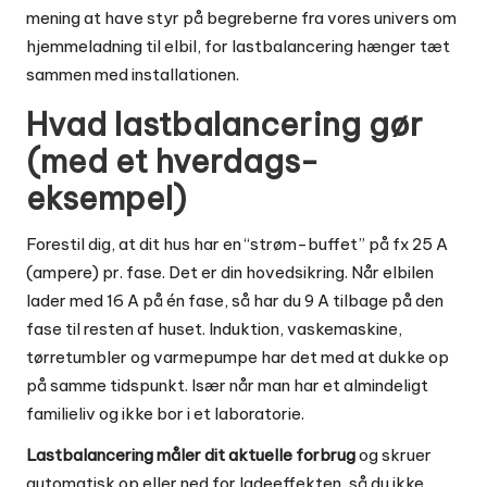
mening at have styr på begreberne fra vores univers om
hjemmeladning til elbil
, for lastbalancering hænger tæt
sammen med installationen.
Hvad lastbalancering gør
(med et hverdags-
eksempel)
Forestil dig, at dit hus har en “strøm-buffet” på fx 25 A
(ampere) pr. fase. Det er din hovedsikring. Når elbilen
lader med 16 A på én fase, så har du 9 A tilbage på den
fase til resten af huset. Induktion, vaskemaskine,
tørretumbler og varmepumpe har det med at dukke op
på samme tidspunkt. Især når man har et almindeligt
familieliv og ikke bor i et laboratorie.
Lastbalancering måler dit aktuelle forbrug
og skruer
automatisk op eller ned for ladeeffekten, så du ikke