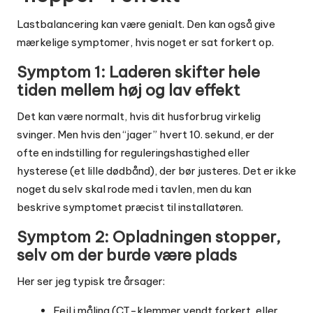
Lastbalancering kan være genialt. Den kan også give
mærkelige symptomer, hvis noget er sat forkert op.
Symptom 1: Laderen skifter hele
tiden mellem høj og lav effekt
Det kan være normalt, hvis dit husforbrug virkelig
svinger. Men hvis den “jager” hvert 10. sekund, er der
ofte en indstilling for reguleringshastighed eller
hysterese (et lille dødbånd), der bør justeres. Det er ikke
noget du selv skal rode med i tavlen, men du kan
beskrive symptomet præcist til installatøren.
Symptom 2: Opladningen stopper,
selv om der burde være plads
Her ser jeg typisk tre årsager:
Fejl i måling (CT-klemmer vendt forkert, eller