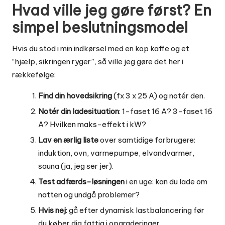
Hvad ville jeg gøre først? En
simpel beslutningsmodel
Hvis du stod i min indkørsel med en kop kaffe og et
“hjælp, sikringen ryger”, så ville jeg gøre det her i
rækkefølge:
Find din hovedsikring
(fx 3 x 25 A) og notér den.
Notér din ladesituation
: 1-faset 16 A? 3-faset 16
A? Hvilken maks-effekt i kW?
Lav en ærlig liste
over samtidige forbrugere:
induktion, ovn, varmepumpe, elvandvarmer,
sauna (ja, jeg ser jer).
Test adfærds-løsningen
i en uge: kan du lade om
natten og undgå problemer?
Hvis nej
: gå efter dynamisk lastbalancering før
du køber dig fattig i opgraderinger.