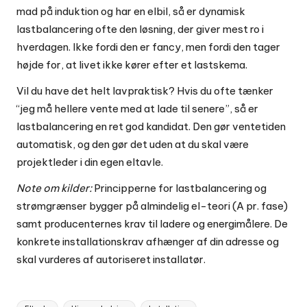
mad på induktion og har en elbil, så er dynamisk
lastbalancering ofte den løsning, der giver mest ro i
hverdagen. Ikke fordi den er fancy, men fordi den tager
højde for, at livet ikke kører efter et lastskema.
Vil du have det helt lavpraktisk? Hvis du ofte tænker
“jeg må hellere vente med at lade til senere”, så er
lastbalancering en ret god kandidat. Den gør ventetiden
automatisk, og den gør det uden at du skal være
projektleder i din egen eltavle.
Note om kilder:
Principperne for lastbalancering og
strømgrænser bygger på almindelig el-teori (A pr. fase)
samt producenternes krav til ladere og energimålere. De
konkrete installationskrav afhænger af din adresse og
skal vurderes af autoriseret installatør.
Tags: