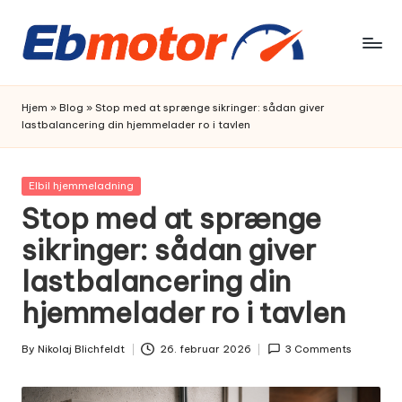
Skip
to
content
Hjem
»
Blog
»
Stop med at sprænge sikringer: sådan giver
lastbalancering din hjemmelader ro i tavlen
Posted
Elbil hjemmeladning
in
Stop med at sprænge
sikringer: sådan giver
lastbalancering din
hjemmelader ro i tavlen
By
Nikolaj Blichfeldt
26. februar 2026
3 Comments
Posted
by