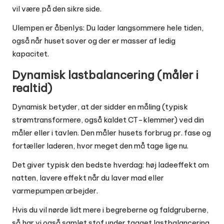
vil være på den sikre side.
Ulempen er åbenlys: Du lader langsommere hele tiden,
også når huset sover og der er masser af ledig
kapacitet.
Dynamisk lastbalancering (måler i
realtid)
Dynamisk betyder, at der sidder en måling (typisk
strømtransformere, også kaldet CT-klemmer) ved din
måler eller i tavlen. Den måler husets forbrug pr. fase og
fortæller laderen, hvor meget den må tage lige nu.
Det giver typisk den bedste hverdag: høj ladeeffekt om
natten, lavere effekt når du laver mad eller
varmepumpen arbejder.
Hvis du vil nørde lidt mere i begreberne og faldgruberne,
så har vi også samlet stof under tagget
lastbalancering
,