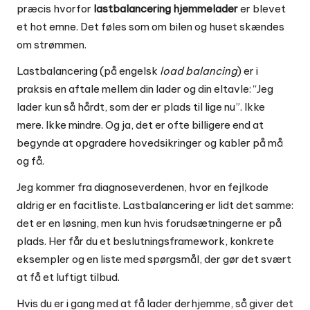
præcis hvorfor
lastbalancering hjemmelader
er blevet
et hot emne. Det føles som om bilen og huset skændes
om strømmen.
Lastbalancering (på engelsk
load balancing
) er i
praksis en aftale mellem din lader og din eltavle: “Jeg
lader kun så hårdt, som der er plads til lige nu”. Ikke
mere. Ikke mindre. Og ja, det er ofte billigere end at
begynde at opgradere hovedsikringer og kabler på må
og få.
Jeg kommer fra diagnoseverdenen, hvor en fejlkode
aldrig er en facitliste. Lastbalancering er lidt det samme:
det er en løsning, men kun hvis forudsætningerne er på
plads. Her får du et beslutningsframework, konkrete
eksempler og en liste med spørgsmål, der gør det svært
at få et luftigt tilbud.
Hvis du er i gang med at få lader derhjemme, så giver det