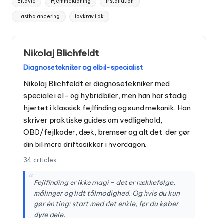
Eltavle
Hjemmeladning
Installation
Lastbalancering
lovkrav i dk
Nikolaj Blichfeldt
Diagnosetekniker og elbil-specialist
Nikolaj Blichfeldt er diagnosetekniker med
speciale i el- og hybridbiler, men han har stadig
hjertet i klassisk fejlfinding og sund mekanik. Han
skriver praktiske guides om vedligehold,
OBD/fejlkoder, dæk, bremser og alt det, der gør
din bil mere driftssikker i hverdagen.
34 articles
“
Fejlfinding er ikke magi – det er rækkefølge,
målinger og lidt tålmodighed. Og hvis du kun
gør én ting: start med det enkle, før du køber
dyre dele.