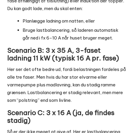
fase afhængigt af tilslutning) eller induktion der topper.
Du kan godt lade, men du skal enten:
Planlægge ladning om natten, eller
Bruge lastbalancering, så laderen automatisk
går ned i fx 6-10 A når huset bruger meget.
Scenario B: 3 x 35 A, 3-faset
ladning 11 kW (typisk 16 A pr. fase)
Her ser det ofte bedre ud, fordi belastningen fordeles på
alle tre faser. Men hvis du har stor elvarme eller
varmepumpe plus madlavning, kan du stadig ramme
grænsen. Lastbalancering er stadig relevant, men mere
som “polstring” end som livline.
Scenario C: 3 x 16 A (ja, de findes
stadig)
Så er der ikke meget at give af. Her er lastbalancering