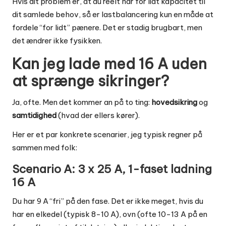
Hvis dit problem er, at du reelt har for lidt kapacitet til
dit samlede behov, så er lastbalancering kun en måde at
fordele “for lidt” pænere. Det er stadig brugbart, men
det ændrer ikke fysikken.
Kan jeg lade med 16 A uden
at sprænge sikringer?
Ja, ofte. Men det kommer an på to ting:
hovedsikring
og
samtidighed
(hvad der ellers kører).
Her er et par konkrete scenarier, jeg typisk regner på
sammen med folk:
Scenario A: 3 x 25 A, 1-faset ladning
16 A
Du har 9 A “fri” på den fase. Det er ikke meget, hvis du
har en elkedel (typisk 8-10 A), ovn (ofte 10-13 A på en