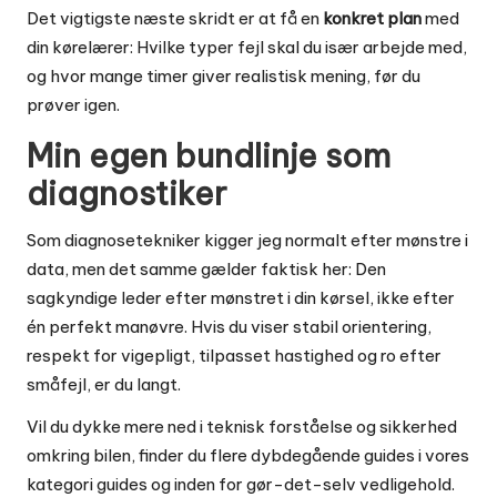
Det vigtigste næste skridt er at få en
konkret plan
med
din kørelærer: Hvilke typer fejl skal du især arbejde med,
og hvor mange timer giver realistisk mening, før du
prøver igen.
Min egen bundlinje som
diagnostiker
Som diagnosetekniker kigger jeg normalt efter mønstre i
data, men det samme gælder faktisk her: Den
sagkyndige leder efter mønstret i din kørsel, ikke efter
én perfekt manøvre. Hvis du viser stabil orientering,
respekt for vigepligt, tilpasset hastighed og ro efter
småfejl, er du langt.
Vil du dykke mere ned i teknisk forståelse og sikkerhed
omkring bilen, finder du flere dybdegående guides i vores
kategori
guides
og inden for
gør-det-selv vedligehold
.