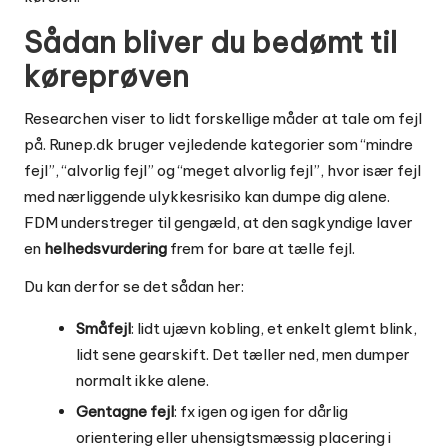
Sådan bliver du bedømt til
køreprøven
Researchen viser to lidt forskellige måder at tale om fejl
på. Runep.dk bruger vejledende kategorier som “mindre
fejl”, “alvorlig fejl” og “meget alvorlig fejl”, hvor især fejl
med nærliggende ulykkesrisiko kan dumpe dig alene.
FDM understreger til gengæld, at den sagkyndige laver
en
helhedsvurdering
frem for bare at tælle fejl.
Du kan derfor se det sådan her:
Småfejl
: lidt ujævn kobling, et enkelt glemt blink,
lidt sene gearskift. Det tæller ned, men dumper
normalt ikke alene.
Gentagne fejl
: fx igen og igen for dårlig
orientering eller uhensigtsmæssig placering i