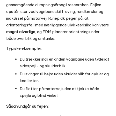
gennemgående dumpningsårsag i researchen. Fejlen
opstår især ved vognbaneskift, sving, rundkørsler og
indkørsel på motorvej. Runep.dk peger på, at
orienteringsfejl med nærliggende ulykkesrisiko kan være
meget alvorlige
, og FDM placerer orientering under
både overblik og omtanke.
Typiske eksempler:
Du trækker ind i en anden vognbane uden tydeligt
sidespejl- og skulderblik.
Du svinger til højre uden skulderblik for cykler og
knallerter.
Du fletter på motorvej uden at tjekke både
spejle og blind vinkel.
Sådan undgår du fejlen: