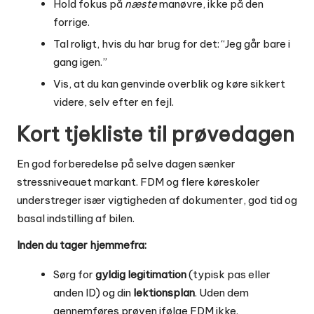
Hold fokus på
næste
manøvre, ikke på den
forrige.
Tal roligt, hvis du har brug for det: “Jeg går bare i
gang igen.”
Vis, at du kan genvinde overblik og køre sikkert
videre, selv efter en fejl.
Kort tjekliste til prøvedagen
En god forberedelse på selve dagen sænker
stressniveauet markant. FDM og flere køreskoler
understreger især vigtigheden af dokumenter, god tid og
basal indstilling af bilen.
Inden du tager hjemmefra:
Sørg for
gyldig legitimation
(typisk pas eller
anden ID) og din
lektionsplan
. Uden dem
gennemføres prøven ifølge FDM ikke.