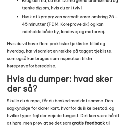
Brug den tid, du har. Du må gerne bremse ned og
tænke dig om, hvis du er i tvivl.
Husk at køreprøven normalt varer omkring 25 –
45 minutter (FDM, Koreprove.dk) og kan
indeholde både by, landevej og motorvej.
Hvis du vil have flere praktiske tjeklister til bil og
hverdag, har vi samlet en række på tagget
tjekliste
,
som også kan bruges som inspiration til din
køreprøveforberedelse.
Hvis du dumper: hvad sker
der så?
Skulle du dumpe, får du besked med det samme. Den
sagkyndige forklarer kort, hvorfor du ikke bestod, og
hvilke typer fejl der vejede tungest. Det kan være hårdt
at høre, men prøv at se det som
gratis feedback
til