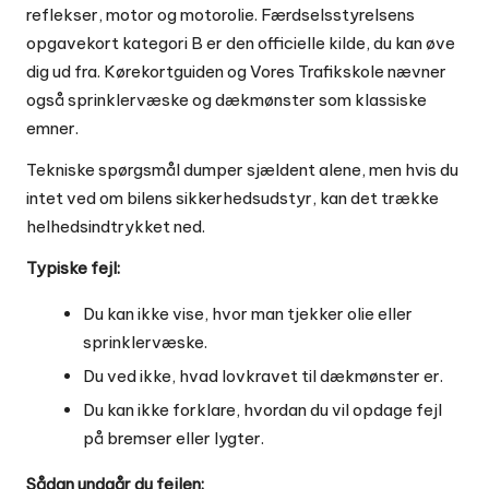
reflekser, motor og motorolie. Færdselsstyrelsens
opgavekort kategori B er den officielle kilde, du kan øve
dig ud fra. Kørekortguiden og Vores Trafikskole nævner
også sprinklervæske og dækmønster som klassiske
emner.
Tekniske spørgsmål dumper sjældent alene, men hvis du
intet ved om bilens sikkerhedsudstyr, kan det trække
helhedsindtrykket ned.
Typiske fejl:
Du kan ikke vise, hvor man tjekker olie eller
sprinklervæske.
Du ved ikke, hvad lovkravet til dækmønster er.
Du kan ikke forklare, hvordan du vil opdage fejl
på bremser eller lygter.
Sådan undgår du fejlen: