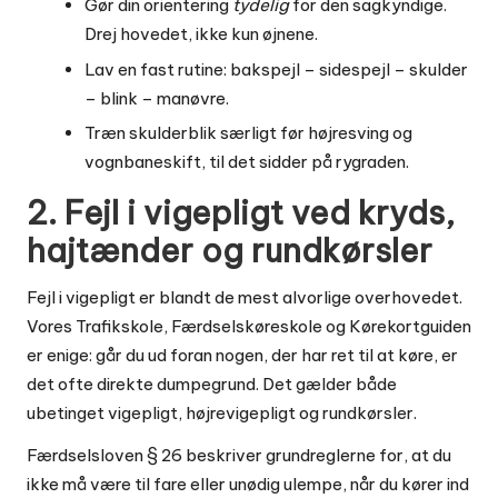
Gør din orientering
tydelig
for den sagkyndige.
Drej hovedet, ikke kun øjnene.
Lav en fast rutine: bakspejl – sidespejl – skulder
– blink – manøvre.
Træn skulderblik særligt før højresving og
vognbaneskift, til det sidder på rygraden.
2. Fejl i vigepligt ved kryds,
hajtænder og rundkørsler
Fejl i vigepligt er blandt de mest alvorlige overhovedet.
Vores Trafikskole, Færdselskøreskole og Kørekortguiden
er enige: går du ud foran nogen, der har ret til at køre, er
det ofte direkte dumpegrund. Det gælder både
ubetinget vigepligt, højrevigepligt og rundkørsler.
Færdselsloven § 26 beskriver grundreglerne for, at du
ikke må være til fare eller unødig ulempe, når du kører ind