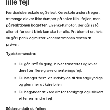
lille fejl
Færdselskøreskole og Select Køreskole understreger,
at mange elever ikke dumper på selve lille-fejlen, men
på
reaktionen bagefter
. En enkelt motor, der går i stå,
eller et for sent blink kan ske for alle. Problemet er, hvis
du går i panik og mister koncentrationen resten af
prøven.
Typiske mønstre:
Du går i stå én gang, bliver frustreret og laver
derefter flere grove orienteringsfejl.
Du hænger fast i at undskylde til den sagkyndige
og glemmer at køre bilen.
Du begynder at køre alt for forsigtigt og usikkert
efter en mindre fejl.
Sådan undgår du fejlen: