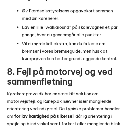
Øv Færdselsstyrelsens opgavekort sammen
med din kørelærer.
Lav en lille “walkaround” på skolevognen et par
gange, hvor du gennemgår alle punkter.
Vil du nørde lidt ekstra, kan du fx læse om
bremser i
vores bremseguide
, men husk at
køreprøven kun tester grundlæggende kontrol.
8. Fejl på motorvej og ved
sammenfletning
Kørekoreprove.dk har en særskilt sektion om
motorvejsfejl, og Runep.dk nævner især manglende
orientering ved indkørsel. De typiske problemer handler
om
for lav hastighed på tilkørsel
, dårlig orientering i
spejle og blind vinkel samt forkert eller manglende blink