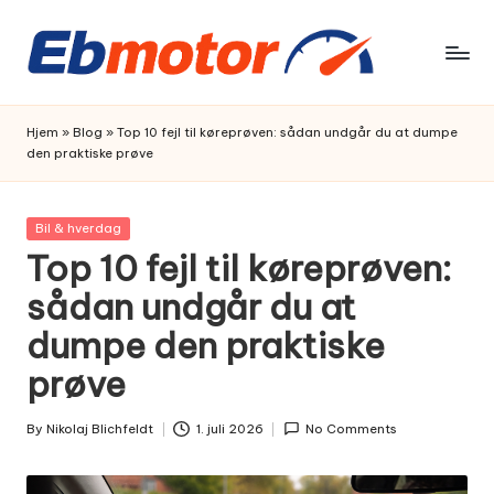
Skip
to
content
Hjem
»
Blog
»
Top 10 fejl til køreprøven: sådan undgår du at dumpe
den praktiske prøve
Posted
Bil & hverdag
in
Top 10 fejl til køreprøven:
sådan undgår du at
dumpe den praktiske
prøve
By
Nikolaj Blichfeldt
1. juli 2026
No Comments
Posted
by