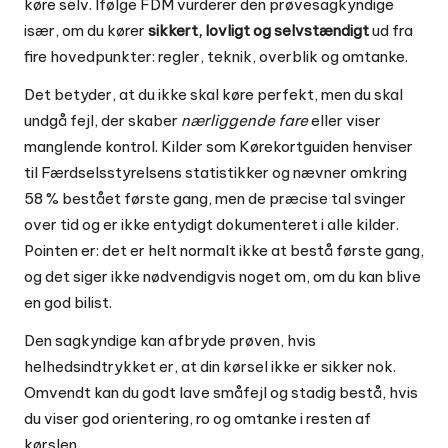
køre selv. Ifølge FDM vurderer den prøvesagkyndige
især, om du kører
sikkert, lovligt og selvstændigt
ud fra
fire hovedpunkter: regler, teknik, overblik og omtanke.
Det betyder, at du ikke skal køre perfekt, men du skal
undgå fejl, der skaber
nærliggende fare
eller viser
manglende kontrol. Kilder som Kørekortguiden henviser
til Færdselsstyrelsens statistikker og nævner omkring
58 % bestået første gang, men de præcise tal svinger
over tid og er ikke entydigt dokumenteret i alle kilder.
Pointen er: det er helt normalt ikke at bestå første gang,
og det siger ikke nødvendigvis noget om, om du kan blive
en god bilist.
Den sagkyndige kan afbryde prøven, hvis
helhedsindtrykket er, at din kørsel ikke er sikker nok.
Omvendt kan du godt lave småfejl og stadig bestå, hvis
du viser god orientering, ro og omtanke i resten af
kørslen.