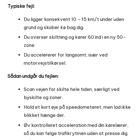
Typiske fejl:
Du ligger konsekvent 10 – 15 km/t under uden
grund og skaber kø bag dig.
Du overser skiltning og kører 60 ind i en ny 50-
zone.
Du accelererer for langsomt, især ved
motorvejstilkørsel.
Sådan undgår du fejlen:
Scan vejen for skilte hele tiden, særligt ved
byskilte og zoner.
Hold et kort øje på speedometeret, men lad ikke
blikket hænge der.
Øv kontrolleret acceleration med din kørelærer,
så du kan følge trafikrytmen uden at presse dig