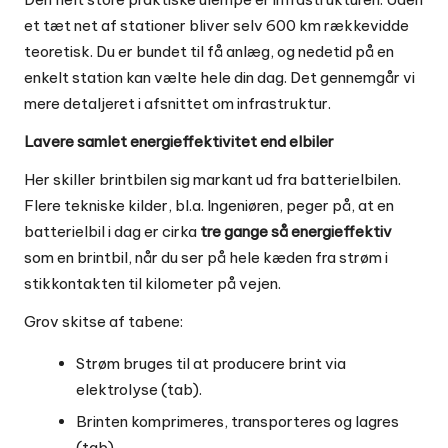
et tæt net af stationer bliver selv 600 km rækkevidde
teoretisk. Du er bundet til få anlæg, og nedetid på en
enkelt station kan vælte hele din dag. Det gennemgår vi
mere detaljeret i afsnittet om infrastruktur.
Lavere samlet energieffektivitet end elbiler
Her skiller brintbilen sig markant ud fra batterielbilen.
Flere tekniske kilder, bl.a. Ingeniøren, peger på, at en
batterielbil i dag er cirka
tre gange så energieffektiv
som en brintbil, når du ser på hele kæden fra strøm i
stikkontakten til kilometer på vejen.
Grov skitse af tabene:
Strøm bruges til at producere brint via
elektrolyse (tab).
Brinten komprimeres, transporteres og lagres
(tab).