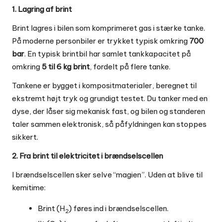
1. Lagring af brint
Brint lagres i bilen som komprimeret gas i stærke tanke.
På moderne personbiler er trykket typisk omkring
700
bar
. En typisk brintbil har samlet tankkapacitet på
omkring
5 til 6 kg brint
, fordelt på flere tanke.
Tankene er bygget i kompositmaterialer, beregnet til
ekstremt højt tryk og grundigt testet. Du tanker med en
dyse, der låser sig mekanisk fast, og bilen og standeren
taler sammen elektronisk, så påfyldningen kan stoppes
sikkert.
2. Fra brint til elektricitet i brændselscellen
I brændselscellen sker selve “magien”. Uden at blive til
kemitime:
Brint (H
) føres ind i brændselscellen.
2