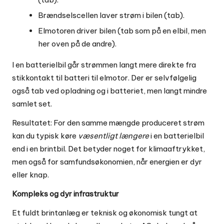
Brændselscellen laver strøm i bilen (tab).
Elmotoren driver bilen (tab som på en elbil, men
her oven på de andre).
I en batterielbil går strømmen langt mere direkte fra
stikkontakt til batteri til elmotor. Der er selvfølgelig
også tab ved opladning og i batteriet, men langt mindre
samlet set.
Resultatet: For den samme mængde produceret strøm
kan du typisk køre
væsentligt længere
i en batterielbil
end i en brintbil. Det betyder noget for klimaaftrykket,
men også for samfundsøkonomien, når energien er dyr
eller knap.
Kompleks og dyr infrastruktur
Et fuldt brintanlæg er teknisk og økonomisk tungt at