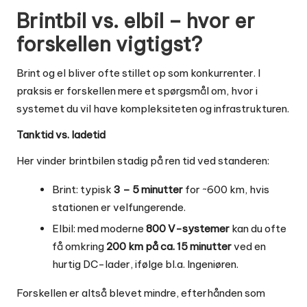
Brintbil vs. elbil – hvor er
forskellen vigtigst?
Brint og el bliver ofte stillet op som konkurrenter. I
praksis er forskellen mere et spørgsmål om, hvor i
systemet du vil have kompleksiteten og infrastrukturen.
Tanktid vs. ladetid
Her vinder brintbilen stadig på ren tid ved standeren:
Brint: typisk
3 – 5 minutter
for ~600 km, hvis
stationen er velfungerende.
Elbil: med moderne
800 V-systemer
kan du ofte
få omkring
200 km på ca. 15 minutter
ved en
hurtig DC-lader, ifølge bl.a. Ingeniøren.
Forskellen er altså blevet mindre, efterhånden som