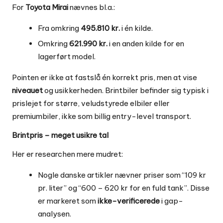
For
Toyota Mirai
nævnes bl.a.:
Fra omkring
495.810 kr.
i én kilde.
Omkring
621.990 kr.
i en anden kilde for en
lagerført model.
Pointen er ikke at fastslå én korrekt pris, men at vise
niveauet
og usikkerheden. Brintbiler befinder sig typisk i
prislejet for større, veludstyrede elbiler eller
premiumbiler, ikke som billig entry-level transport.
Brintpris – meget usikre tal
Her er researchen mere mudret:
Nogle danske artikler nævner priser som “109 kr
pr. liter” og “600 – 620 kr for en fuld tank”. Disse
er markeret som
ikke-verificerede
i gap-
analysen.