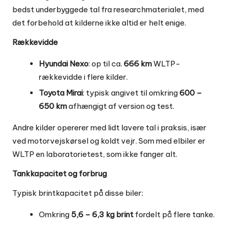
bedst underbyggede tal fra researchmaterialet, med
det forbehold at kilderne ikke altid er helt enige.
Rækkevidde
Hyundai Nexo
: op til ca.
666 km
WLTP-
rækkevidde i flere kilder.
Toyota Mirai
: typisk angivet til omkring
600 –
650 km
afhængigt af version og test.
Andre kilder opererer med lidt lavere tal i praksis, især
ved motorvejskørsel og koldt vejr. Som med elbiler er
WLTP en laboratorietest, som ikke fanger alt.
Tankkapacitet og forbrug
Typisk brintkapacitet på disse biler:
Omkring
5,6 – 6,3 kg brint
fordelt på flere tanke.