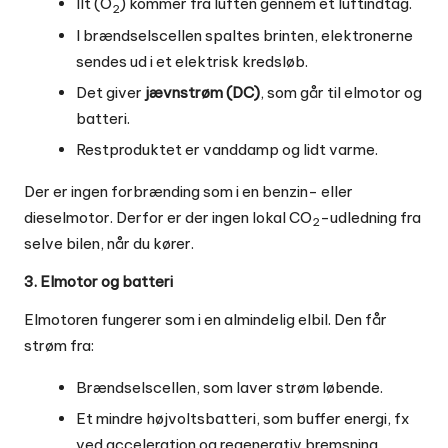
Ilt (O
) kommer fra luften gennem et luftindtag.
2
I brændselscellen spaltes brinten, elektronerne
sendes ud i et elektrisk kredsløb.
Det giver
jævnstrøm (DC)
, som går til elmotor og
batteri.
Restproduktet er vanddamp og lidt varme.
Der er ingen forbrænding som i en benzin- eller
dieselmotor. Derfor er der ingen lokal CO
-udledning fra
2
selve bilen, når du kører.
3. Elmotor og batteri
Elmotoren fungerer som i en almindelig elbil. Den får
strøm fra:
Brændselscellen, som laver strøm løbende.
Et mindre højvoltsbatteri, som buffer energi, fx
ved acceleration og regenerativ bremsning.