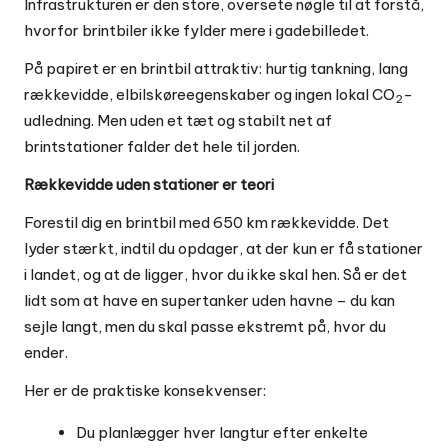
Infrastrukturen er den store, oversete nøgle til at forstå,
hvorfor brintbiler ikke fylder mere i gadebilledet.
På papiret er en brintbil attraktiv: hurtig tankning, lang
rækkevidde, elbilskøreegenskaber og ingen lokal CO
-
2
udledning. Men uden et tæt og stabilt net af
brintstationer falder det hele til jorden.
Rækkevidde uden stationer er teori
Forestil dig en brintbil med 650 km rækkevidde. Det
lyder stærkt, indtil du opdager, at der kun er få stationer
i landet, og at de ligger, hvor du ikke skal hen. Så er det
lidt som at have en supertanker uden havne – du kan
sejle langt, men du skal passe ekstremt på, hvor du
ender.
Her er de praktiske konsekvenser:
Du planlægger hver langtur efter enkelte