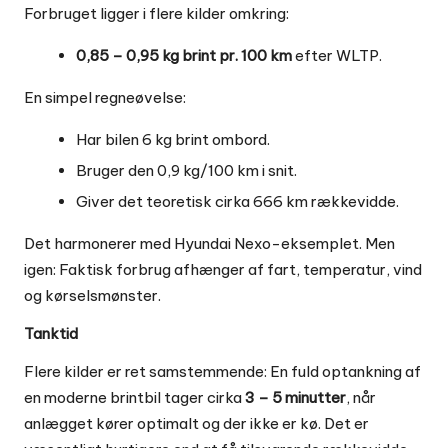
Forbruget ligger i flere kilder omkring:
0,85 – 0,95 kg brint pr. 100 km
efter WLTP.
En simpel regneøvelse:
Har bilen 6 kg brint ombord.
Bruger den 0,9 kg/100 km i snit.
Giver det teoretisk cirka 666 km rækkevidde.
Det harmonerer med Hyundai Nexo-eksemplet. Men
igen: Faktisk forbrug afhænger af fart, temperatur, vind
og kørselsmønster.
Tanktid
Flere kilder er ret samstemmende: En fuld optankning af
en moderne brintbil tager cirka
3 – 5 minutter
, når
anlægget kører optimalt og der ikke er kø. Det er