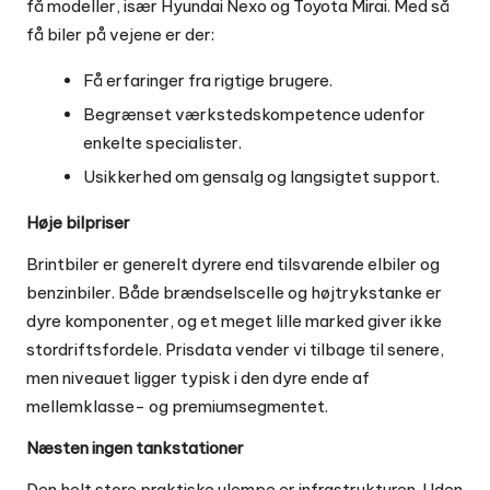
få modeller, især Hyundai Nexo og Toyota Mirai. Med så
få biler på vejene er der:
Få erfaringer fra rigtige brugere.
Begrænset værkstedskompetence udenfor
enkelte specialister.
Usikkerhed om gensalg og langsigtet support.
Høje bilpriser
Brintbiler er generelt dyrere end tilsvarende elbiler og
benzinbiler. Både brændselscelle og højtrykstanke er
dyre komponenter, og et meget lille marked giver ikke
stordriftsfordele. Prisdata vender vi tilbage til senere,
men niveauet ligger typisk i den dyre ende af
mellemklasse- og premiumsegmentet.
Næsten ingen tankstationer
Den helt store praktiske ulempe er infrastrukturen. Uden