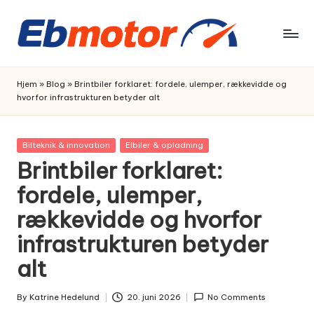
Skip
to
content
Hjem
»
Blog
»
Brintbiler forklaret: fordele, ulemper, rækkevidde og
hvorfor infrastrukturen betyder alt
Posted
Bilteknik & innovation
Elbiler & opladning
in
Brintbiler forklaret:
fordele, ulemper,
rækkevidde og hvorfor
infrastrukturen betyder
alt
By
Katrine Hedelund
20. juni 2026
No Comments
Posted