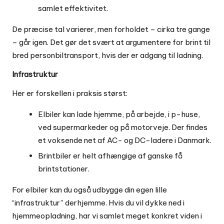
samlet effektivitet.
De præcise tal varierer, men forholdet – cirka tre gange
– går igen. Det gør det svært at argumentere for brint til
bred personbiltransport, hvis der er adgang til ladning.
Infrastruktur
Her er forskellen i praksis størst:
Elbiler kan lade hjemme, på arbejde, i p-huse,
ved supermarkeder og på motorveje. Der findes
et voksende net af AC- og DC-ladere i Danmark.
Brintbiler er helt afhængige af ganske få
brintstationer.
For elbiler kan du også udbygge din egen lille
“infrastruktur” derhjemme. Hvis du vil dykke ned i
hjemmeopladning, har vi samlet meget konkret viden i