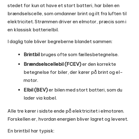
stedet for kun at have et stort batteri, har bilen en
brændselscelle, som omdanner brint og ilt fra luften til
elektricitet. Strømmen driver en elmotor, præcis som i
en klassisk batterielbil.
I daglig tale bliver begreberne blandet sammen:
Brintbil
bruges ofte som fællesbetegnelse.
Brændselscellebil (FCEV)
er den korrekte
betegnelse for biler, der kører på brint og el-
motor.
Elbil (BEV)
er bilen med stort batteri, som du
lader via kabel.
Alle tre kører i sidste ende på elektricitet i elmotoren.
Forskellen er, hvordan energien bliver lagret og leveret.
En brintbil har typisk: