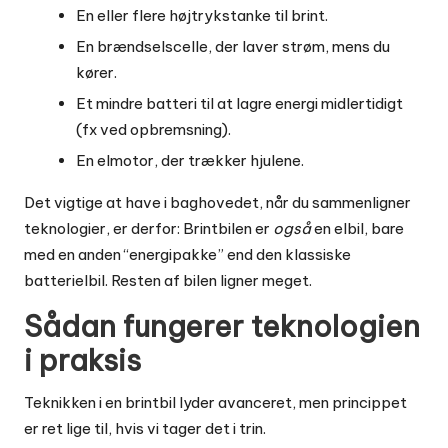
En eller flere højtrykstanke til brint.
En brændselscelle, der laver strøm, mens du
kører.
Et mindre batteri til at lagre energi midlertidigt
(fx ved opbremsning).
En elmotor, der trækker hjulene.
Det vigtige at have i baghovedet, når du sammenligner
teknologier, er derfor: Brintbilen er
også
en elbil, bare
med en anden “energipakke” end den klassiske
batterielbil. Resten af bilen ligner meget.
Sådan fungerer teknologien
i praksis
Teknikken i en brintbil lyder avanceret, men princippet
er ret lige til, hvis vi tager det i trin.