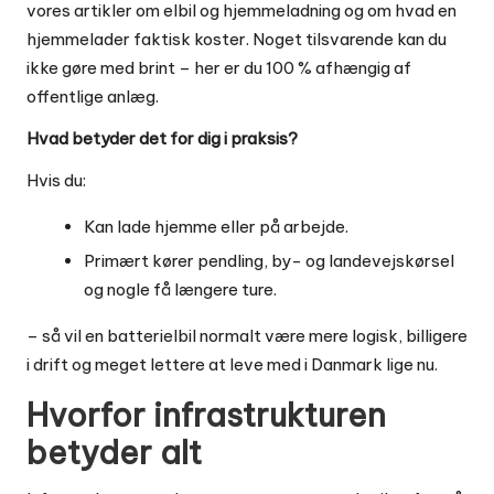
vores artikler om
elbil og hjemmeladning
og om
hvad en
hjemmelader faktisk koster
. Noget tilsvarende kan du
ikke gøre med brint – her er du 100 % afhængig af
offentlige anlæg.
Hvad betyder det for dig i praksis?
Hvis du:
Kan lade hjemme eller på arbejde.
Primært kører pendling, by- og landevejskørsel
og nogle få længere ture.
– så vil en batterielbil normalt være mere logisk, billigere
i drift og meget lettere at leve med i Danmark lige nu.
Hvorfor infrastrukturen
betyder alt