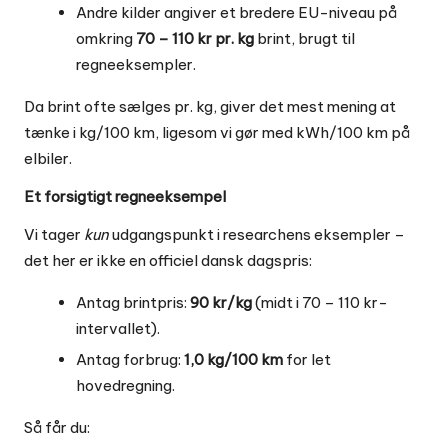
Andre kilder angiver et bredere EU-niveau på
omkring
70 – 110 kr pr. kg
brint, brugt til
regneeksempler.
Da brint ofte sælges pr. kg, giver det mest mening at
tænke i kg/100 km, ligesom vi gør med kWh/100 km på
elbiler.
Et forsigtigt regneeksempel
Vi tager
kun
udgangspunkt i researchens eksempler –
det her er ikke en officiel dansk dagspris:
Antag brintpris:
90 kr/kg
(midt i 70 – 110 kr-
intervallet).
Antag forbrug:
1,0 kg/100 km
for let
hovedregning.
Så får du: