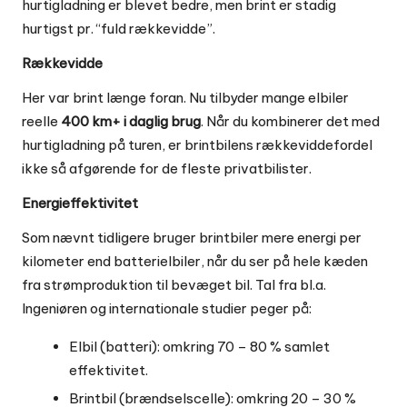
hurtigladning er blevet bedre, men brint er stadig
hurtigst pr. “fuld rækkevidde”.
Rækkevidde
Her var brint længe foran. Nu tilbyder mange elbiler
reelle
400 km+ i daglig brug
. Når du kombinerer det med
hurtigladning på turen, er brintbilens rækkeviddefordel
ikke så afgørende for de fleste privatbilister.
Energieffektivitet
Som nævnt tidligere bruger brintbiler mere energi per
kilometer end batterielbiler, når du ser på hele kæden
fra strømproduktion til bevæget bil. Tal fra bl.a.
Ingeniøren og internationale studier peger på:
Elbil (batteri): omkring 70 – 80 % samlet
effektivitet.
Brintbil (brændselscelle): omkring 20 – 30 %