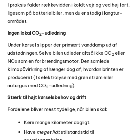
I praksis falder rækkevidden i koldt vejr og ved høj fart,
ligesom på batterielbiler, men du er stadig i langtur-
området.
Ingen lokal CO
-udledning
2
Under kørsel slipper der primært vanddamp ud af
udstødningen. Selve bilen udleder altså ikke CO
eller
2
NOx som en forbrændingsmotor. Den samlede
klimapåvirkning afhænger dog af, hvordan brinten er
produceret (fx elektrolyse med grøn strøm eller
naturgas med CO
-udledning).
2
Stærk til højt kørselsbehov og drift
Fordelene bliver mest tydelige, når bilen skal:
Køre mange kilometer dagligt.
Have
meget lidt
stilstandstid til