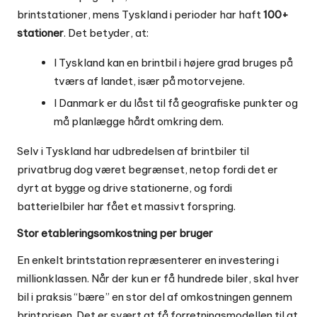
brintstationer, mens Tyskland i perioder har haft
100+
stationer
. Det betyder, at:
I Tyskland kan en brintbil i højere grad bruges på
tværs af landet, især på motorvejene.
I Danmark er du låst til få geografiske punkter og
må planlægge hårdt omkring dem.
Selv i Tyskland har udbredelsen af brintbiler til
privatbrug dog været begrænset, netop fordi det er
dyrt at bygge og drive stationerne, og fordi
batterielbiler har fået et massivt forspring.
Stor etableringsomkostning per bruger
En enkelt brintstation repræsenterer en investering i
millionklassen. Når der kun er få hundrede biler, skal hver
bil i praksis “bære” en stor del af omkostningen gennem
brintprisen. Det er svært at få forretningsmodellen til at