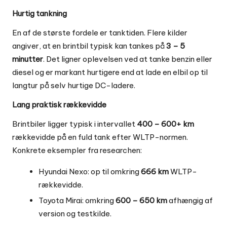
Hurtig tankning
En af de største fordele er tanktiden. Flere kilder
angiver, at en brintbil typisk kan tankes på
3 – 5
minutter
. Det ligner oplevelsen ved at tanke benzin eller
diesel og er markant hurtigere end at lade en elbil op til
langtur på selv hurtige DC-ladere.
Lang praktisk rækkevidde
Brintbiler ligger typisk i intervallet
400 – 600+ km
rækkevidde på en fuld tank efter WLTP-normen.
Konkrete eksempler fra researchen:
Hyundai Nexo: op til omkring
666 km
WLTP-
rækkevidde.
Toyota Mirai: omkring
600 – 650 km
afhængig af
version og testkilde.