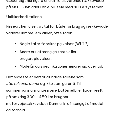
væsentligt hurtigere end at få tilsvarende rækkevidde
på en DC-lynlader i en elbil, selv med 800 V systemer.
Usikkerhed i tallene
Researchen viser, at tal for både forbrug og rækkevidde
varierer lidt mellem kilder, ofte fordi:
Nogle tal er fabriksopgivelser (WLTP).
Andre er uafhængige tests eller
brugeroplevelser.
Modelår og specifikationer ændrer sig over tid.
Det sikreste er derfor at bruge tallene som
størrelsesordener
og ikke som garanti. Til
sammenligning: mange nyere batterielbiler ligger reelt
på omkring 300 – 450 km brugbar
motorvejsrækkevidde i Danmark, afhængigt af model
og forhold.