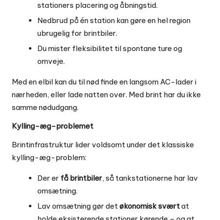
stationers placering og åbningstid.
Nedbrud på én station kan gøre en hel region
ubrugelig for brintbiler.
Du mister fleksibilitet til spontane ture og
omveje.
Med en elbil kan du til nød finde en langsom AC-lader i
nærheden, eller lade natten over. Med brint har du ikke
samme nødudgang.
Kylling-æg-problemet
Brintinfrastruktur lider voldsomt under det klassiske
kylling-æg-problem:
Der er
få brintbiler
, så tankstationerne har lav
omsætning.
Lav omsætning gør det
økonomisk svært
at
holde eksisterende stationer kørende – og at