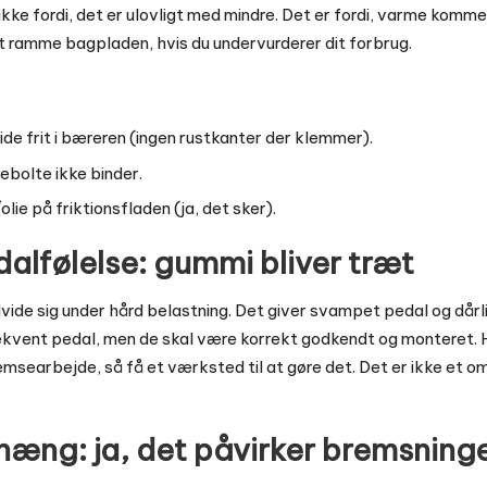
kke fordi, det er ulovligt med mindre. Det er fordi, varme komme
 at ramme bagpladen, hvis du undervurderer dit forbrug.
ide frit i bæreren (ingen rustkanter der klemmer).
ebolte ikke binder.
olie på friktionsfladen (ja, det sker).
alfølelse: gummi bliver træt
ide sig under hård belastning. Det giver svampet pedal og dårl
kvent pedal, men de skal være korrekt godkendt og monteret. He
emsearbejde, så få et værksted til at gøre det. Det er ikke et o
phæng: ja, det påvirker bremsning