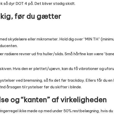
k så dyr DOT 4 på. Det bliver stadig skidt.
 kig, før du gætter
med skydelære eller mikrometer. Hold dig over “MIN TH” (minimu
oducenten.
sær radiære revner ud fra huller/slids. Små hårfine kan være “ba
skiven. Hvis den er plettet/ujævn, kan du få vibrationer og uforu
ystelser ved bremsning, så fix det før trackday. Ellers får du en
find årsagen til rystelser før du skifter i blinde
.
lse og “kanten” af virkeligheden
lfingerregel ikke møde op med under 50% restbelægning, hvis du