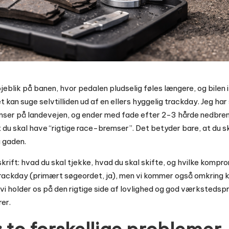
øjeblik på banen, hvor pedalen pludselig føles længere, og bilen
t kan suge selvtilliden ud af en ellers hyggelig trackday. Jeg ha
mser på landevejen, og ender med fade efter 2-3 hårde nedbrem
du skal have “rigtige race-bremser”. Det betyder bare, at du skal
å gaden.
krift: hvad du skal tjekke, hvad du skal skifte, og hvilke kompr
ackday (primært søgeordet, ja), men vi kommer også omkring kl
vi holder os på den rigtige side af lovlighed og god værkstedspr
er.