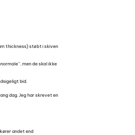
m thickness) støbt i skiven
nenormale”, men de skal ikke
dsigeligt bid.
 lang dag. Jeg har skrevet en
 kører andet end