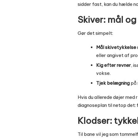
sidder fast, kan du hælde no
Skiver: mål og
Gør det simpelt:
Mål skivetykkelse
eller angivet af pr
Kig efter revner
, i
vokse.
Tjek belægning
på 
Hvis du allerede døjer med r
diagnoseplan til netop det:
Klodser: tykke
Til bane vil jeg som tomme