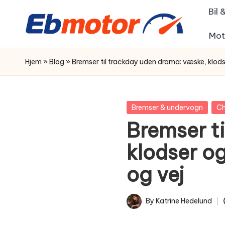
Bil
Skip
Mot
to
content
Hjem
»
Blog
»
Bremser til trackday uden drama: væske, klods
Posted
Bremser & undervogn
Ch
in
Bremser t
klodser og
og vej
By
Katrine Hedelund
Posted
by