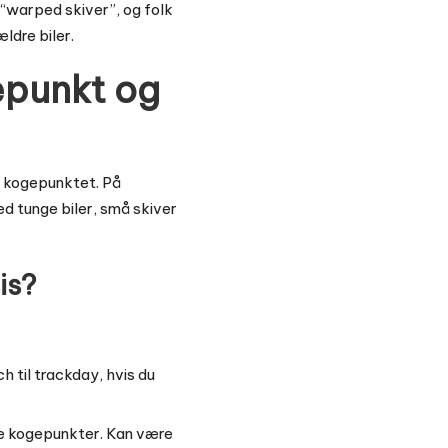
 “warped skiver”, og folk
ældre biler.
epunkt og
r kogepunktet. På
ed tunge biler, små skiver
is?
 til trackday, hvis du
je kogepunkter. Kan være