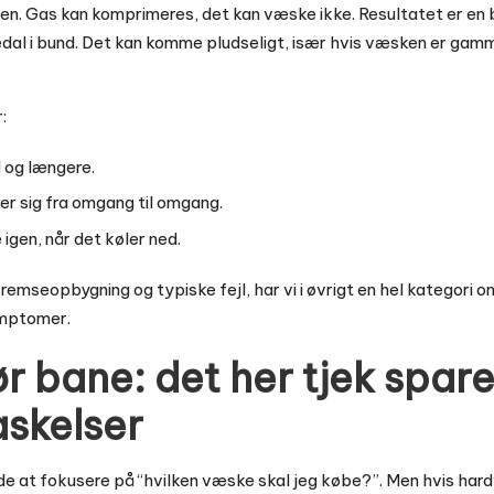
en. Gas kan komprimeres, det kan væske ikke. Resultatet er en 
edal i bund. Det kan komme pludseligt, især hvis væsken er gamm
:
d og længere.
er sig fra omgang til omgang.
 igen, når det køler ned.
 bremseopbygning og typiske fejl, har vi i øvrigt en hel kategori 
symptomer.
 bane: det her tjek spare
askelser
de at fokusere på “hvilken væske skal jeg købe?”. Men hvis hardw