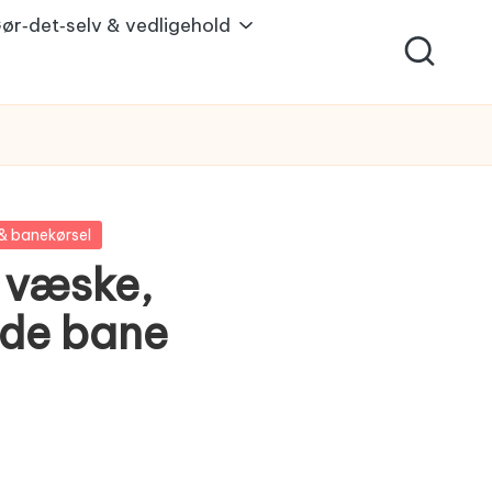
ør‑det‑selv & vedligehold
& banekørsel
 væske,
åde bane