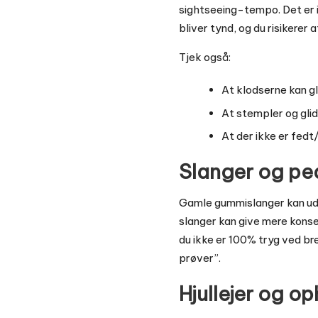
sightseeing-tempo. Det er i
bliver tynd, og du risikerer
Tjek også:
At klodserne kan gl
At stempler og glid
At der ikke er fedt/
Slanger og ped
Gamle gummislanger kan udv
slanger kan give mere konse
du ikke er 100% tryg ved br
prøver”.
Hjullejer og o