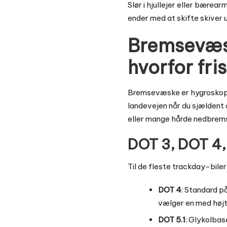
Slør i hjullejer eller bærea
ender med at skifte skiver ud
Bremsevæsk
hvorfor fri
Bremsevæske er hygroskopis
landevejen når du sjældent 
eller mange hårde nedbrems
DOT 3, DOT 4, 
Til de fleste trackday-biler 
DOT 4
: Standard p
vælger en med højt
DOT 5.1
: Glykolbas