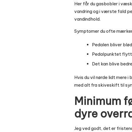
Her får du gasbobler i væsk
vandring og i værste fald p
vandindhold.
Symptomer du ofte mærker
Pedalen bliver blø
Pedalpunktet flytt
Det kan blive bedre
Hvis du vil nørde lidt mere i
med alt fra skiveskift til 
Minimum før
dyre overr
Jeg ved godt, det er fristen