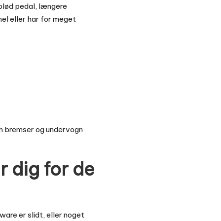
blød pedal, længere
el eller har for meget
om
bremser og undervogn
r dig for de
are er slidt, eller noget