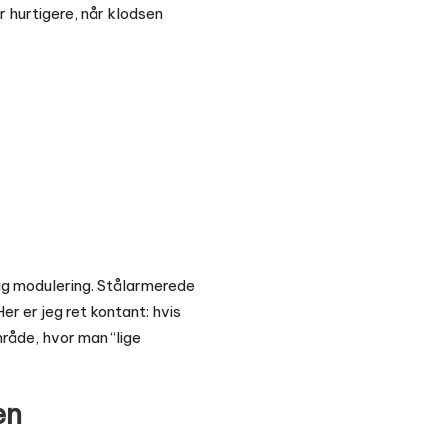
r hurtigere, når klodsen
ig modulering. Stålarmerede
r er jeg ret kontant: hvis
mråde, hvor man “lige
en