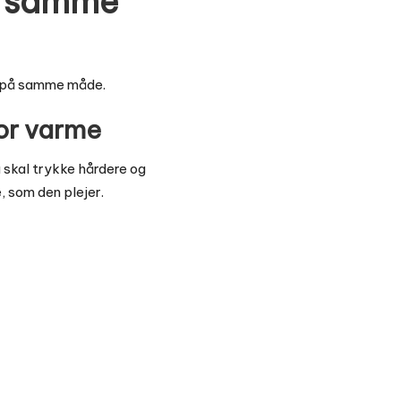
r, samme
ke på samme måde.
for varme
u skal trykke hårdere og
, som den plejer.