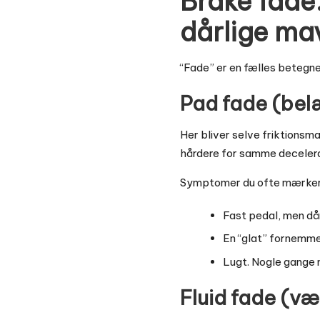
Brake fade
dårlige m
“Fade” er en fælles betegne
Pad fade (bel
Her bliver selve friktionsm
hårdere for samme decelerat
Symptomer du ofte mærker
Fast pedal, men då
En “glat” fornemme
Lugt. Nogle gange 
Fluid fade (v