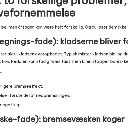
: to forskellige probleme
avefornemmelse
lse, men årsagen kan være helt forskellig. Og du løser dem ik
ægnings-fade): klodserne bliver 
aterialet i klodsen overophedet. Typisk mister klodsen bid, og d
ion. Pedalen kan stadig føles fast, men bilen stopper bare ikke
:
rligere bremseeffekt.
lse i første del af nedbremsningen.
meget lugt.
æske-fade): bremsevæsken koger