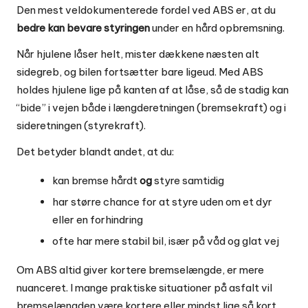
Den mest veldokumenterede fordel ved ABS er, at du
bedre kan bevare styringen
under en hård opbremsning.
Når hjulene låser helt, mister dækkene næsten alt
sidegreb, og bilen fortsætter bare ligeud. Med ABS
holdes hjulene lige på kanten af at låse, så de stadig kan
“bide” i vejen både i længderetningen (bremsekraft) og i
sideretningen (styrekraft).
Det betyder blandt andet, at du:
kan bremse hårdt
og
styre samtidig
har større chance for at styre uden om et dyr
eller en forhindring
ofte har mere stabil bil, især på våd og glat vej
Om ABS altid giver kortere bremselængde, er mere
nuanceret. I mange praktiske situationer på asfalt vil
bremselængden være kortere eller mindst lige så kort