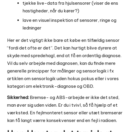
tjekke live-data fra hjulsensorer (viser de ens
hastigheder, når du kører?)
lave en visuel inspektion af sensorer, ringe og
ledninger
Her er det vigtigt ikke bare at købe en tilfældig sensor
“fordi det ofte er det”. Det kan hurtigt blive dyrere at
skyde med spredehagl, end at få en ordentlig diagnose.
Vil du selv arbejde med diagnosen, kan du finde mere
generelle principper for målinger og sensorlogik i fx
artiklen om
sensorlogik uden hokus pokus
eller i vores
kategori om
elektronik-diagnose og OBD
.
Sikkerhed:
Bremse- og ABS-arbejde er ikke det sted,
man øver sig uden viden. Er du i tvivl, så få hjælp af et
værksted. En fejlmonteret sensor eller utæt bremserør
kan få langt værre konsekvenser end en fejl i radioen.