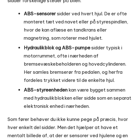
sidder forskellige steder på bilen.
ABS-sensorer
sidder ved hvert hjul. De er ofte
monteret tæt ved navet eller på styrespindlen,
hvor de kan aflæse en tandkrans eller
magnetring, som roterer med hjulet.
Hydraulikblok og ABS-pumpe
sidder typisk i
motorrummet, ofte i nærheden af
bremsevæskebeholderen og hovedcylinderen.
Her samles bremserør fra pedalen, og herfra
fordeles trykket videre til de enkelte hjul.
ABS-styreenheden
kan være bygget sammen
med hydraulikblokken eller sidde som en separat
elektronisk enhed i nærheden.
Som fører behøver du ikke kunne pege på præcis, hvor
hver enkelt del sidder. Men det hjælper at have et
mentalt billede af, at der er sensorer ved hjulene og en