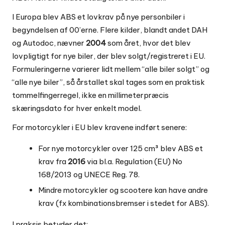
I Europa blev ABS et lovkrav på nye personbiler i
begyndelsen af 00’erne. Flere kilder, blandt andet DAH
og Autodoc, nævner
2004
som året, hvor det blev
lovpligtigt for nye biler, der blev solgt/registreret i EU.
Formuleringerne varierer lidt mellem “alle biler solgt” og
“alle nye biler”, så årstallet skal tages som en praktisk
tommelfingerregel, ikke en millimeterpræcis
skæringsdato for hver enkelt model.
For motorcykler i EU blev kravene indført senere:
For nye motorcykler over 125 cm³ blev ABS et
krav fra
2016
via bl.a. Regulation (EU) No
168/2013 og UNECE Reg. 78.
Mindre motorcykler og scootere kan have andre
krav (fx kombinationsbremser i stedet for ABS).
I praksis betyder det: