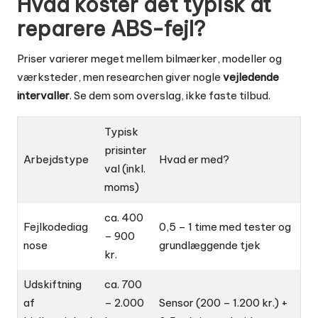
Hvad koster det typisk at
reparere ABS-fejl?
Priser varierer meget mellem bilmærker, modeller og
værksteder, men researchen giver nogle
vejledende
intervaller
. Se dem som overslag, ikke faste tilbud.
Typisk
prisinter
Arbejdstype
Hvad er med?
val (inkl.
moms)
ca. 400
Fejlkodediag
0,5 – 1 time med tester og
– 900
nose
grundlæggende tjek
kr.
Udskiftning
ca. 700
af
– 2.000
Sensor (200 – 1.200 kr.) +