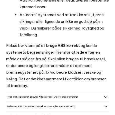
ABS kan begrænses eller deaktiveres i bestemte
køremodusser.
At “narre” systemet ved at trække stik, fjerne
sikringer eller lignende er
ikke
en god idé på en
vejbil. Du risikerer både sikkerhed, lovlighed og
forsikring.
Fokus bør være på at
bruge ABS korrekt
og kende
systemets begrænsninger, fremfor at lede efter en
måde at slå det fra på. Skal bilen bruges til banekørsel,
er der andre og langt sikrere måder at optimere
bremsesystemet på, fx via bedre klodser, væske og
køling. Det er dækket nærmere i fx artiklen om
bremser
til trackday
.
Hvad skal jeg konkret gøre, når ABS aktiverer under en nødbremsning?
Hold foden helt nede på bremsepedalen og lad ABS gøre sit arbejde - pump ikke. Fokusér på at styre uden om
forhindringen; ABS sørger for bremsetryk, så du kan bevare styring. Hvis du er usikker, øv en kontrolleret
Forlænger ABS bremselængden på løs grus- eller snebelagt vej?
nødbremsning på en sikker flade eller køreteknisk anlæg.
På løs grus eller meget dyb sne kan ABS i nogle tilfælde give længere bremselængde end en låst hjul-situation,