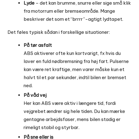
Lyde
– det kan brumme, snurre eller sige små klik
fra motorrum eller bremseområde. Mange
beskriver det som et “brrrr”-agtigt lydtapet.
Det føles typisk sådan i forskellige situationer:
På tør asfalt
ABS aktiverer ofte kun kortvarigt, fx hvis du
laver en fuld nødbremsning fra høj fart. Pulserne
kan være ret kraftige, men varer måske kun et
halvt til et par sekunder, indtil bilen er bremset
ned.
På våd vej
Her kan ABS være aktiv i længere tid, fordi
vejgrebet ændrer sig hele tiden. Du kan mærke
gentagne arbejdsfaser, mens bilen stadig er
rimeligt stabil og styrbar.
På sne eller is