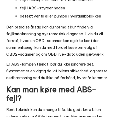
fejl i ABS-styreenheden
defekt ventil eller pumpe i hydraulikblokken
Den præcise årsag kan du normalt kun finde via
fejlkodelæsning
og systematisk diagnose. Hvis du vil
forstå, hvad en OBD-scanner kan og ikke kan i den
sammenhæng, kan du med fordel læse om
valg af
OBD2-scanner
og om
OBD live-data uden gætværk
.
Er ABS-lampen tændt, bør du ikke ignorere det.
Systemet er en vigtig del af bilens sikkerhed, og næste
nødbremsning ved du ikke på forhånd, hvornår kommer.
Kan man køre med ABS-
fejl?
Rent teknisk kan du i mange tilfælde godt køre bilen
videre, selv om ABS-lampen lyser. Bremserne virker