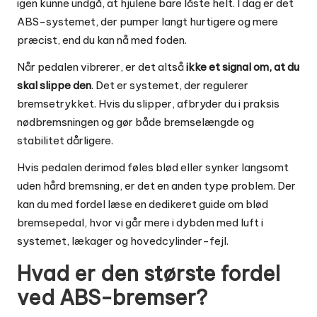
igen kunne undgå, at hjulene bare låste helt. I dag er det
ABS-systemet, der pumper langt hurtigere og mere
præcist, end du kan nå med foden.
Når pedalen vibrerer, er det altså
ikke et signal om, at du
skal slippe den
. Det er systemet, der regulerer
bremsetrykket. Hvis du slipper, afbryder du i praksis
nødbremsningen og gør både bremselængde og
stabilitet dårligere.
Hvis pedalen derimod føles blød eller synker langsomt
uden hård bremsning, er det en anden type problem. Der
kan du med fordel læse en dedikeret guide om
blød
bremsepedal
, hvor vi går mere i dybden med luft i
systemet, lækager og hovedcylinder-fejl.
Hvad er den største fordel
ved ABS-bremser?