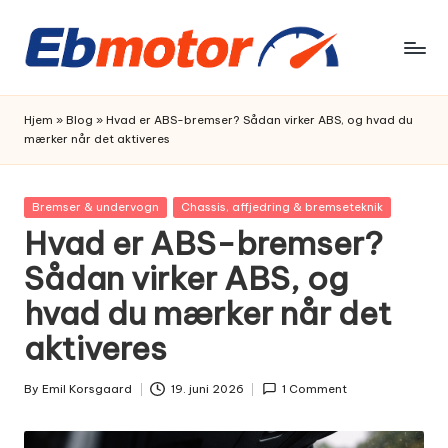
Skip
to
content
Hjem
»
Blog
»
Hvad er ABS-bremser? Sådan virker ABS, og hvad du
mærker når det aktiveres
Posted
Bremser & undervogn
Chassis, affjedring & bremseteknik
in
Hvad er ABS-bremser?
Sådan virker ABS, og
hvad du mærker når det
aktiveres
By
Emil Korsgaard
19. juni 2026
1 Comment
Posted
by