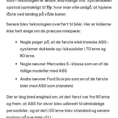
ABS-teknologien er ældre, end mange tror. Systemideen
opstod oprindeligt til
fly
, hvor man ville undgå, at hjulene
låste ved landing på våde baner.
Senere blev teknologien overført til biler. Her er kilderne
ikke helt enige om de præcise milepæle:
Nogle peger på, at de første elektroniske ABS-
systemer dukkede op i luksusbiler i 70’erne og
80’erne.
Nogle nævner Mercedes S-klasse som en af de
tidlige modeller med ABS.
Andre nævner Ford Scorpio som en af de første
biler med ABS som standard.
Der er dog bred enighed om, at det først var fra 90’erne
og frem, at ABS for alvor blev udbredt til almindelige
personbiler, og at det i 00’erne blev standard og senere
lovkrav på nye biler i EU.