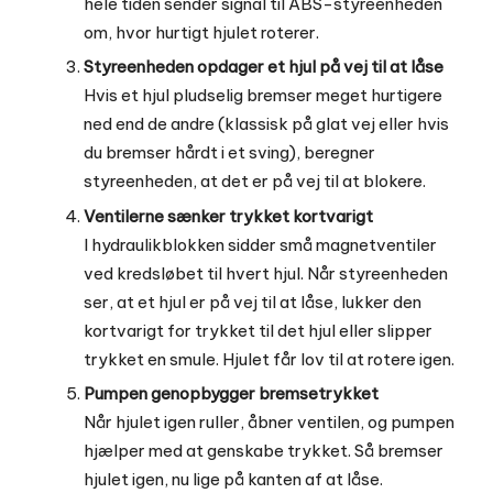
hele tiden sender signal til ABS-styreenheden
om, hvor hurtigt hjulet roterer.
Styreenheden opdager et hjul på vej til at låse
Hvis et hjul pludselig bremser meget hurtigere
ned end de andre (klassisk på glat vej eller hvis
du bremser hårdt i et sving), beregner
styreenheden, at det er på vej til at blokere.
Ventilerne sænker trykket kortvarigt
I hydraulikblokken sidder små magnetventiler
ved kredsløbet til hvert hjul. Når styreenheden
ser, at et hjul er på vej til at låse, lukker den
kortvarigt for trykket til det hjul eller slipper
trykket en smule. Hjulet får lov til at rotere igen.
Pumpen genopbygger bremsetrykket
Når hjulet igen ruller, åbner ventilen, og pumpen
hjælper med at genskabe trykket. Så bremser
hjulet igen, nu lige på kanten af at låse.