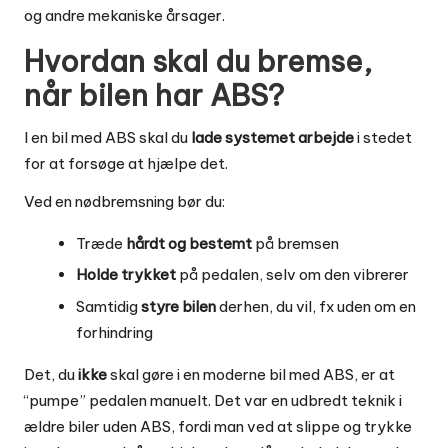
og andre mekaniske årsager.
Hvordan skal du bremse,
når bilen har ABS?
I en bil med ABS skal du
lade systemet arbejde
i stedet
for at forsøge at hjælpe det.
Ved en nødbremsning bør du:
Træde
hårdt og bestemt
på bremsen
Holde trykket
på pedalen, selv om den vibrerer
Samtidig
styre bilen
derhen, du vil, fx uden om en
forhindring
Det, du
ikke
skal gøre i en moderne bil med ABS, er at
“pumpe” pedalen manuelt. Det var en udbredt teknik i
ældre biler uden ABS, fordi man ved at slippe og trykke