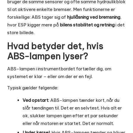
bruger de samme sensorer og ofte samme hydraulikblok
til at aktivere enkelte bremser. Men funktionerne er
forskellige: ABS tager sig af
hjullåsning ved bremsning
,
hvor ESP kigger mere på
bilens stabilitet og retning
i det
store billede.
Hvad betyder det, hvis
ABS-lampen lyser?
ABS-lampen i instrumentbordet fortæller dig, om
systemet er klar – eller om der er en fejl.
Typisk gælder følgende:
Ved opstart
: ABS-lampen tænder kort, når du
slår tændingen til. Det er en selvtest. Hvis alt er
ok, slukker lampen igen efter et par sekunder
eller når motoren er startet. Det er normalt.
Under kørsel
: Hvis ABS-lampen tænder og bliver