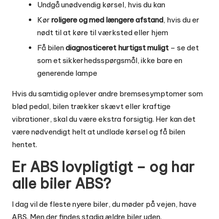
Undgå unødvendig kørsel, hvis du kan
Kør
roligere og med længere afstand
, hvis du er
nødt til at køre til værksted eller hjem
Få bilen
diagnosticeret hurtigst muligt
– se det
som et sikkerhedsspørgsmål, ikke bare en
generende lampe
Hvis du samtidig oplever andre bremsesymptomer som
blød pedal, bilen trækker skævt eller kraftige
vibrationer, skal du være ekstra forsigtig. Her kan det
være nødvendigt helt at undlade kørsel og få bilen
hentet.
Er ABS lovpligtigt – og har
alle biler ABS?
I dag vil de fleste nyere biler, du møder på vejen, have
ABS. Men der findes stadig ældre biler uden.