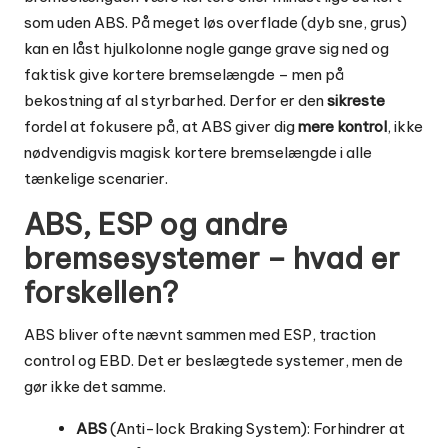
som uden ABS. På meget løs overflade (dyb sne, grus)
kan en låst hjulkolonne nogle gange grave sig ned og
faktisk give kortere bremselængde – men på
bekostning af al styrbarhed. Derfor er den
sikreste
fordel at fokusere på, at ABS giver dig
mere kontrol
, ikke
nødvendigvis magisk kortere bremselængde i alle
tænkelige scenarier.
ABS, ESP og andre
bremsesystemer – hvad er
forskellen?
ABS bliver ofte nævnt sammen med ESP, traction
control og EBD. Det er beslægtede systemer, men de
gør ikke det samme.
ABS
(Anti-lock Braking System): Forhindrer at