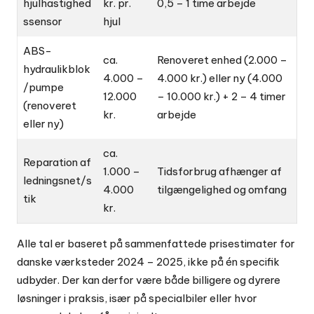
hjulhastighed
kr. pr.
0,5 – 1 time arbejde
ssensor
hjul
ABS-
ca.
Renoveret enhed (2.000 –
hydraulikblok
4.000 –
4.000 kr.) eller ny (4.000
/pumpe
12.000
– 10.000 kr.) + 2 – 4 timer
(renoveret
kr.
arbejde
eller ny)
ca.
Reparation af
1.000 –
Tidsforbrug afhænger af
ledningsnet/s
4.000
tilgængelighed og omfang
tik
kr.
Alle tal er baseret på sammenfattede prisestimater for
danske værksteder 2024 – 2025, ikke på én specifik
udbyder. Der kan derfor være både billigere og dyrere
løsninger i praksis, især på specialbiler eller hvor