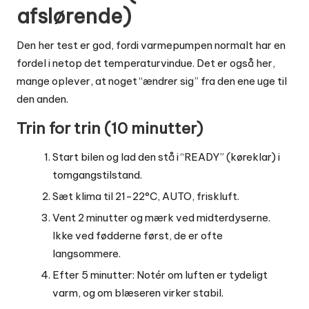
afslørende)
Den her test er god, fordi varmepumpen normalt har en
fordel i netop det temperaturvindue. Det er også her,
mange oplever, at noget “ændrer sig” fra den ene uge til
den anden.
Trin for trin (10 minutter)
Start bilen og lad den stå i “READY” (køreklar) i
tomgangstilstand.
Sæt klima til 21-22°C, AUTO, friskluft.
Vent 2 minutter og mærk ved midterdyserne.
Ikke ved fødderne først, de er ofte
langsommere.
Efter 5 minutter: Notér om luften er tydeligt
varm, og om blæseren virker stabil.