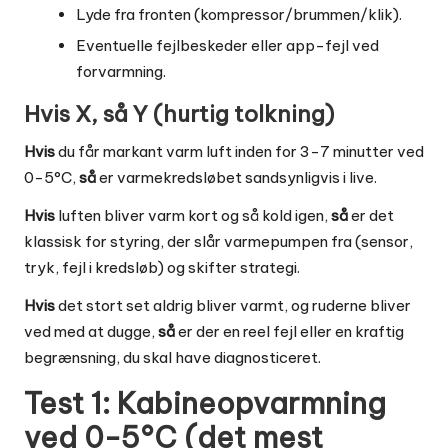
Lyde fra fronten (kompressor/brummen/klik).
Eventuelle fejlbeskeder eller app-fejl ved
forvarmning.
Hvis X, så Y (hurtig tolkning)
Hvis
du får markant varm luft inden for 3-7 minutter ved
0-5°C,
så
er varmekredsløbet sandsynligvis i live.
Hvis
luften bliver varm kort og så kold igen,
så
er det
klassisk for styring, der slår varmepumpen fra (sensor,
tryk, fejl i kredsløb) og skifter strategi.
Hvis
det stort set aldrig bliver varmt, og ruderne bliver
ved med at dugge,
så
er der en reel fejl eller en kraftig
begrænsning, du skal have diagnosticeret.
Test 1: Kabineopvarmning
ved 0-5°C (det mest