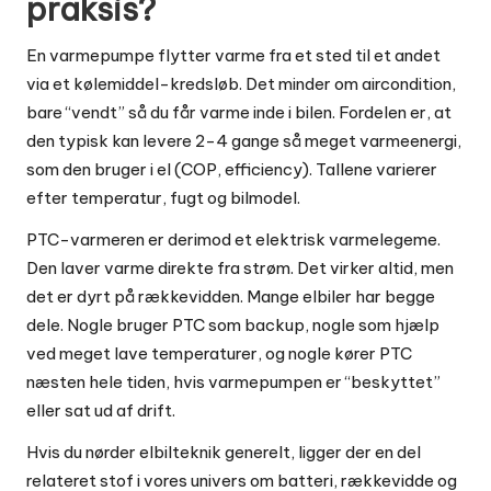
praksis?
En varmepumpe flytter varme fra et sted til et andet
via et kølemiddel-kredsløb. Det minder om aircondition,
bare “vendt” så du får varme inde i bilen. Fordelen er, at
den typisk kan levere 2-4 gange så meget varmeenergi,
som den bruger i el (COP, efficiency). Tallene varierer
efter temperatur, fugt og bilmodel.
PTC-varmeren er derimod et elektrisk varmelegeme.
Den laver varme direkte fra strøm. Det virker altid, men
det er dyrt på rækkevidden. Mange elbiler har begge
dele. Nogle bruger PTC som backup, nogle som hjælp
ved meget lave temperaturer, og nogle kører PTC
næsten hele tiden, hvis varmepumpen er “beskyttet”
eller sat ud af drift.
Hvis du nørder elbilteknik generelt, ligger der en del
relateret stof i vores univers om
batteri, rækkevidde og