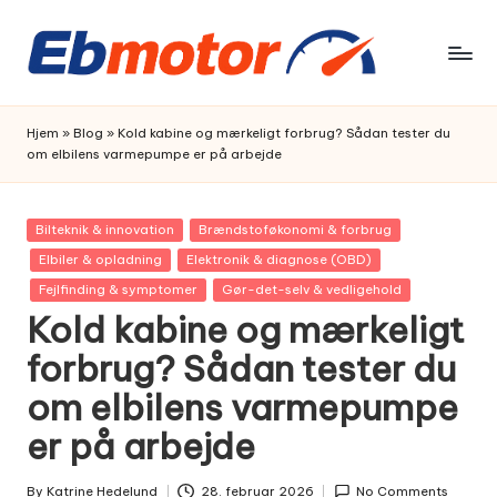
Skip
to
content
Hjem
»
Blog
»
Kold kabine og mærkeligt forbrug? Sådan tester du
om elbilens varmepumpe er på arbejde
Posted
Bilteknik & innovation
Brændstoføkonomi & forbrug
in
Elbiler & opladning
Elektronik & diagnose (OBD)
Fejlfinding & symptomer
Gør-det-selv & vedligehold
Kold kabine og mærkeligt
forbrug? Sådan tester du
om elbilens varmepumpe
er på arbejde
By
Katrine Hedelund
28. februar 2026
No Comments