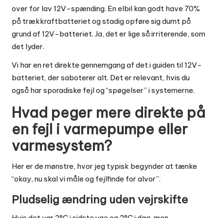
over for lav 12V-spænding. En elbil kan godt have 70%
på trækkraftbatteriet og stadig opføre sig dumt på
grund af 12V-batteriet. Ja, det er lige så irriterende, som
det lyder.
Vi har en ret direkte gennemgang af det i
guiden til 12V-
batteriet, der saboterer alt
. Det er relevant, hvis du
også har sporadiske fejl og “spøgelser” i systemerne.
Hvad peger mere direkte på
en fejl i varmepumpe eller
varmesystem?
Her er de mønstre, hvor jeg typisk begynder at tænke
“okay, nu skal vi måle og fejlfinde for alvor”.
Pludselig ændring uden vejrskifte
Hvis det var 2°C i sidste uge og 2°C i dag, men