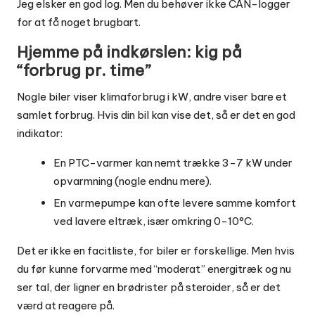
Jeg elsker en god log. Men du behøver ikke CAN-logger
for at få noget brugbart.
Hjemme på indkørslen: kig på
“forbrug pr. time”
Nogle biler viser klimaforbrug i kW, andre viser bare et
samlet forbrug. Hvis din bil kan vise det, så er det en god
indikator:
En PTC-varmer kan nemt trække 3-7 kW under
opvarmning (nogle endnu mere).
En varmepumpe kan ofte levere samme komfort
ved lavere eltræk, især omkring 0-10°C.
Det er ikke en facitliste, for biler er forskellige. Men hvis
du før kunne forvarme med “moderat” energitræk og nu
ser tal, der ligner en brødrister på steroider, så er det
værd at reagere på.