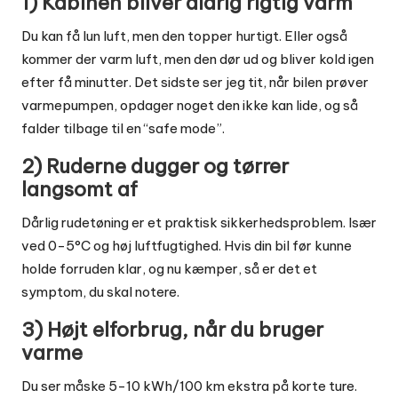
1) Kabinen bliver aldrig rigtig varm
Du kan få lun luft, men den topper hurtigt. Eller også
kommer der varm luft, men den dør ud og bliver kold igen
efter få minutter. Det sidste ser jeg tit, når bilen prøver
varmepumpen, opdager noget den ikke kan lide, og så
falder tilbage til en “safe mode”.
2) Ruderne dugger og tørrer
langsomt af
Dårlig rudetøning er et praktisk sikkerhedsproblem. Især
ved 0-5°C og høj luftfugtighed. Hvis din bil før kunne
holde forruden klar, og nu kæmper, så er det et
symptom, du skal notere.
3) Højt elforbrug, når du bruger
varme
Du ser måske 5-10 kWh/100 km ekstra på korte ture.