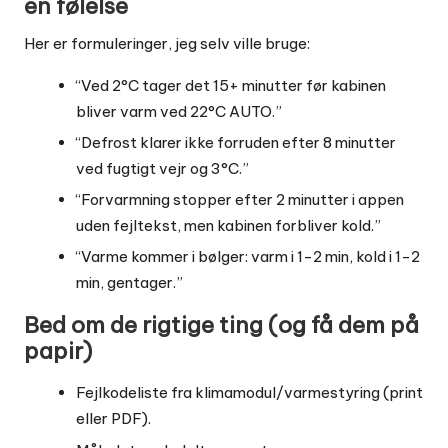
en følelse
Her er formuleringer, jeg selv ville bruge:
“Ved 2°C tager det 15+ minutter før kabinen
bliver varm ved 22°C AUTO.”
“Defrost klarer ikke forruden efter 8 minutter
ved fugtigt vejr og 3°C.”
“Forvarmning stopper efter 2 minutter i appen
uden fejltekst, men kabinen forbliver kold.”
“Varme kommer i bølger: varm i 1-2 min, kold i 1-2
min, gentager.”
Bed om de rigtige ting (og få dem på
papir)
Fejlkodeliste fra klimamodul/varmestyring (print
eller PDF).