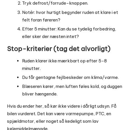
Tryk defrost/forrude-knappen.
Notér: hvor hurtigt begynder ruden at klare i et
felt foran føreren?
Efter 5 minutter: Kan du se tydelig forbedring,
eller sker der næsten intet?
Stop-kriterier (tag det alvorligt)
Ruden klarer ikke mærkbart op efter 5-8
minutter.
Du får gentagne fejlbeskeder om klima/varme.
Blæseren kører, men luften føles kold, og duggen
bliver hængende.
Hvis du ender her, så kør ikke videre i dårligt udsyn. Få
bilen vurderet. Det kan være varmepumpe, PTC, en
spjældmotor, eller noget så kedeligt som lav
kølemiddelmængde.