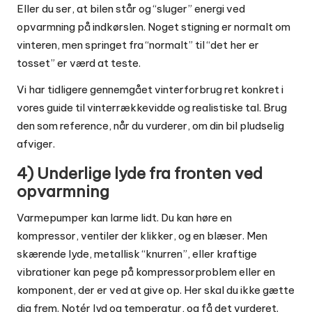
Eller du ser, at bilen står og “sluger” energi ved
opvarmning på indkørslen. Noget stigning er normalt om
vinteren, men springet fra “normalt” til “det her er
tosset” er værd at teste.
Vi har tidligere gennemgået vinterforbrug ret konkret i
vores guide til vinterrækkevidde og realistiske tal
. Brug
den som reference, når du vurderer, om din bil pludselig
afviger.
4) Underlige lyde fra fronten ved
opvarmning
Varmepumper kan larme lidt. Du kan høre en
kompressor, ventiler der klikker, og en blæser. Men
skærende lyde, metallisk “knurren”, eller kraftige
vibrationer kan pege på kompressorproblem eller en
komponent, der er ved at give op. Her skal du ikke gætte
dig frem. Notér lyd og temperatur, og få det vurderet.