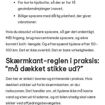
For korte hjulbolte, så der er for få
gevindomdrejninger i navet.
Billige spacere med dårlig planhed, der giver
vibrationer.
Hvis du absolut vil køre spacere, så gør det ordentligt.
Mål frigang, brug navcentrerede spacere, og sikre
korrekt bolt-længde. Og efterspænd hjulene efter 50-
100 km. Det er ikke overkill. Det er bare virkeligheden.
Skærmkant-reglen i praksis:
“må dækket stikke ud?”
Den her er enkel i teorien og irriterende i praksis. Hvis
dækket stikker ud forbi skærmkanten, er du i
risikozonen. Det handler om, at hjulene ikke må kaste
vand og sten ud til siderne, og at bilen stadig skal være
sikker ved affjedringsbevægelse.