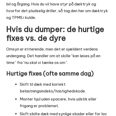
bil og årgang. Hvis du vil have styr på dæktryk og
hvorfor det pludselig driller, så tag den her om
dæktryk
og TPMS i kulde
.
Hvis du dumper: de hurtige
fixes vs. de dyre
Omsyn er irriterende, men det er sjældent verdens
undergang. Det handler om at skille “kan løses på en
time” fra “nu skal vi tænke os om”.
Hurtige fixes (ofte samme dag)
Skift til dæk med korrekt
belastningsindeks/hastighedskode.
Monter hjul uden spacere, hvis udstik eller
frigang er problemet.
Skift slidte dæk med synlige skader eller for lav