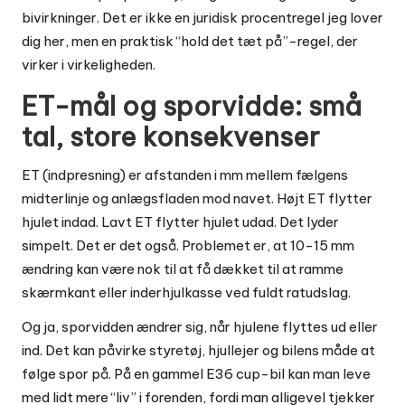
bivirkninger. Det er ikke en juridisk procentregel jeg lover
dig her, men en praktisk “hold det tæt på”-regel, der
virker i virkeligheden.
ET-mål og sporvidde: små
tal, store konsekvenser
ET (indpresning) er afstanden i mm mellem fælgens
midterlinje og anlægsfladen mod navet. Højt ET flytter
hjulet indad. Lavt ET flytter hjulet udad. Det lyder
simpelt. Det er det også. Problemet er, at 10-15 mm
ændring kan være nok til at få dækket til at ramme
skærmkant eller inderhjulkasse ved fuldt ratudslag.
Og ja, sporvidden ændrer sig, når hjulene flyttes ud eller
ind. Det kan påvirke styretøj, hjullejer og bilens måde at
følge spor på. På en gammel E36 cup-bil kan man leve
med lidt mere “liv” i forenden, fordi man alligevel tjekker