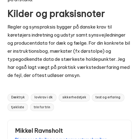
Kilder og praksisnoter
Regler og synspraksis bygger på danske krav til
køretøjers indretning og udstyr samt synsvejledninger
og producentdata for dæk og fælge. For din konkrete bil
er instruktionsbog, mærkater (fx dørstolpe) og
typegodkendte data de stærkeste holdepunkter. Jeg
har også lagt vægt på praktisk værkstedserfaring med
de fejl, der oftest udløser omsyn.
Tags:
Dæktryk
lovkrav i dk
sikkerhedstjek
test og erfaring
tjekliste
trin for trin
Mikkel Ravnsholt