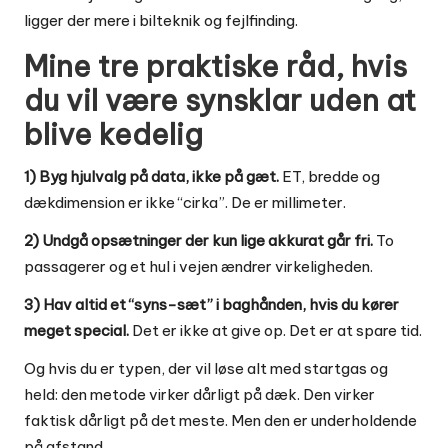
ligger der mere i
bilteknik og fejlfinding
.
Mine tre praktiske råd, hvis
du vil være synsklar uden at
blive kedelig
1) Byg hjulvalg på data, ikke på gæt.
ET, bredde og
dækdimension er ikke “cirka”. De er millimeter.
2) Undgå opsætninger der kun lige akkurat går fri.
To
passagerer og et hul i vejen ændrer virkeligheden.
3) Hav altid et “syns-sæt” i baghånden, hvis du kører
meget special.
Det er ikke at give op. Det er at spare tid.
Og hvis du er typen, der vil løse alt med startgas og
held: den metode virker dårligt på dæk. Den virker
faktisk dårligt på det meste. Men den er underholdende
på afstand.