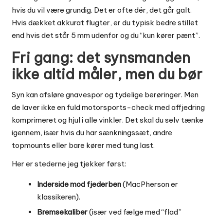
hvis du vil være grundig. Det er ofte dér, det går galt.
Hvis dækket akkurat flugter, er du typisk bedre stillet
end hvis det står 5 mm udenfor og du “kun kører pænt”.
Fri gang: det synsmanden
ikke altid måler, men du bør
Syn kan afsløre gnavespor og tydelige berøringer. Men
de laver ikke en fuld motorsports-check med affjedring
komprimeret og hjul i alle vinkler. Det skal du selv tænke
igennem, især hvis du har sænkningssæt, andre
topmounts eller bare kører med tung last.
Her er stederne jeg tjekker først:
Inderside mod fjederben
(MacPherson er
klassikeren).
Bremsekaliber
(især ved fælge med “flad”