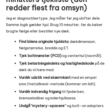
redder flest fra omsyn)
Jeg er diagnostikertype. Jeg måler før jeg skifter dele.
Samme logik gælder hjul. Brug 10 minutter, før du køber
brugte fælge eller bestiller nye dæk.
Find bilens originale hjuldata
: dækdimension,
fælgstørrelse, bredde og ET.
Tjek boltmønster (PCD)
og centerhul (navmål).
Tjek belastningsindeks og hastighedskode
på de
dæk du vil køre med.
Vurdér udstik ved skærmkant
med en simpel
snor/metallineal-metode (kommer om lidt).
Vurdér indvendig frigang
til fjederben,
bremsekaliber og inderhjulkasse.
Undgå “mystery-spacere”
og bolt-on adapters