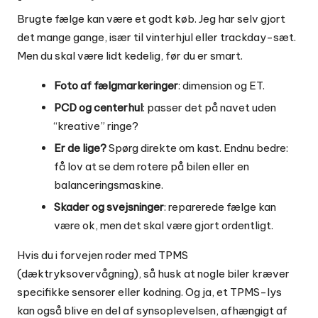
Brugte fælge kan være et godt køb. Jeg har selv gjort
det mange gange, især til vinterhjul eller trackday-sæt.
Men du skal være lidt kedelig, før du er smart.
Foto af fælgmarkeringer
: dimension og ET.
PCD og centerhul
: passer det på navet uden
“kreative” ringe?
Er de lige?
Spørg direkte om kast. Endnu bedre:
få lov at se dem rotere på bilen eller en
balanceringsmaskine.
Skader og svejsninger
: reparerede fælge kan
være ok, men det skal være gjort ordentligt.
Hvis du i forvejen roder med TPMS
(dæktryksovervågning), så husk at nogle biler kræver
specifikke sensorer eller kodning. Og ja, et TPMS-lys
kan også blive en del af synsoplevelsen, afhængigt af