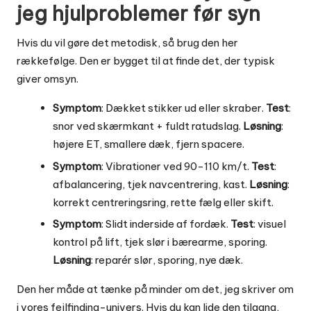
jeg hjulproblemer før syn
Hvis du vil gøre det metodisk, så brug den her
rækkefølge. Den er bygget til at finde det, der typisk
giver omsyn.
Symptom
: Dækket stikker ud eller skraber.
Test
:
snor ved skærmkant + fuldt ratudslag.
Løsning
:
højere ET, smallere dæk, fjern spacere.
Symptom
: Vibrationer ved 90-110 km/t.
Test
:
afbalancering, tjek navcentrering, kast.
Løsning
:
korrekt centreringsring, rette fælg eller skift.
Symptom
: Slidt inderside af fordæk.
Test
: visuel
kontrol på lift, tjek slør i bærearme, sporing.
Løsning
: reparér slør, sporing, nye dæk.
Den her måde at tænke på minder om det, jeg skriver om
i vores fejlfinding-univers. Hvis du kan lide den tilgang,