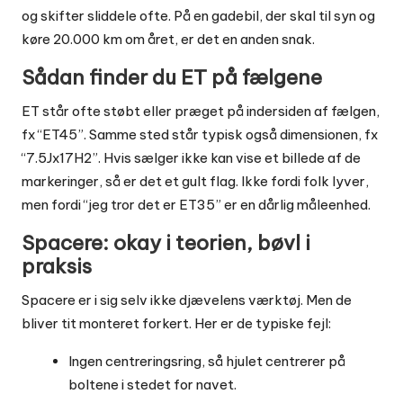
og skifter sliddele ofte. På en gadebil, der skal til syn og
køre 20.000 km om året, er det en anden snak.
Sådan finder du ET på fælgene
ET står ofte støbt eller præget på indersiden af fælgen,
fx “ET45”. Samme sted står typisk også dimensionen, fx
“7.5Jx17H2”. Hvis sælger ikke kan vise et billede af de
markeringer, så er det et gult flag. Ikke fordi folk lyver,
men fordi “jeg tror det er ET35” er en dårlig måleenhed.
Spacere: okay i teorien, bøvl i
praksis
Spacere er i sig selv ikke djævelens værktøj. Men de
bliver tit monteret forkert. Her er de typiske fejl:
Ingen centreringsring, så hjulet centrerer på
boltene i stedet for navet.