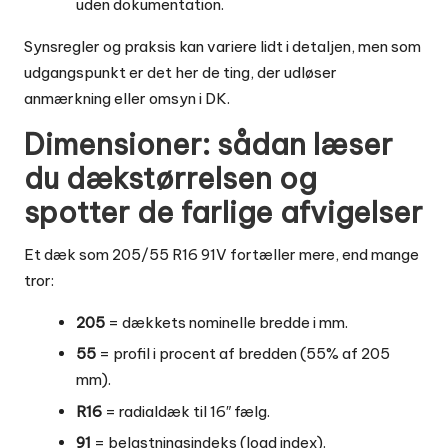
uden dokumentation.
Synsregler og praksis kan variere lidt i detaljen, men som
udgangspunkt er det her de ting, der udløser
anmærkning eller omsyn i DK.
Dimensioner: sådan læser
du dækstørrelsen og
spotter de farlige afvigelser
Et dæk som 205/55 R16 91V fortæller mere, end mange
tror:
205
= dækkets nominelle bredde i mm.
55
= profil i procent af bredden (55% af 205
mm).
R16
= radialdæk til 16″ fælg.
91
= belastningsindeks (load index).