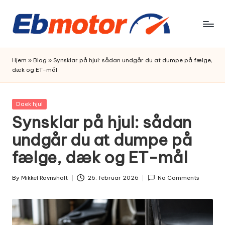
Skip
to
content
Hjem
»
Blog
»
Synsklar på hjul: sådan undgår du at dumpe på fælge,
dæk og ET-mål
Posted
Daek hjul
in
Synsklar på hjul: sådan
undgår du at dumpe på
fælge, dæk og ET-mål
By
Mikkel Ravnsholt
26. februar 2026
No Comments
Posted
by