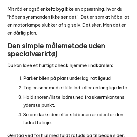
Mit råd er også enkelt: byg ikke en opsætning, hvor du
“håber synsmanden ikke ser det”. Det er som at håbe, at
en motorlampe slukker af sig selv. Det sker. Men det er
en dårlig plan.
Den simple målemetode uden
specialværktøj
Du kan lave et hurtigt check hjemme i indkørslen:
Parkér bilen på plant underlag, rat ligeud.
Tag en snor med et lille lod, eller en lang lige liste.
Hold snoren/liste lodret ned fra skærmkantens
yderste punkt.
Se om dæksiden eller slidbanen er udenfor den
lodrette linje.
Gentag ved forhjul med fuldt ratudslag til begge sider,