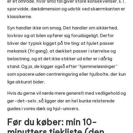
er et område, hvor små tal giver store konsekvenser. ET,
sporvidde, dækdimension og udstik ved skærmkanten er
klassikerne.
Syn handler ikke om smag. Det handler om sikkerhed,
lovkrav og at bilen opfører sig forudsigeligt. Derfor
bliver der typisk kigget på tre ting: at hjulet passer
mekanisk (fri gang), at dækket passer i størrelse og
belastning, og at det ikke stikker ud eller er i dårlig
stand. Og ja, de kigger også efter “hjemmeløsninger”
som spacere uden centreringsring eller hjulbolte, der kun
lige akkurat bider.
Hvis du gerne vil nørde mere generelt med vedligehold og
gør-det-selv, så ligger der en hel bunke relaterede
guides i vores
dæk og hjul-univers
.
Før du køber: min 10-
minutters tjekliste (den