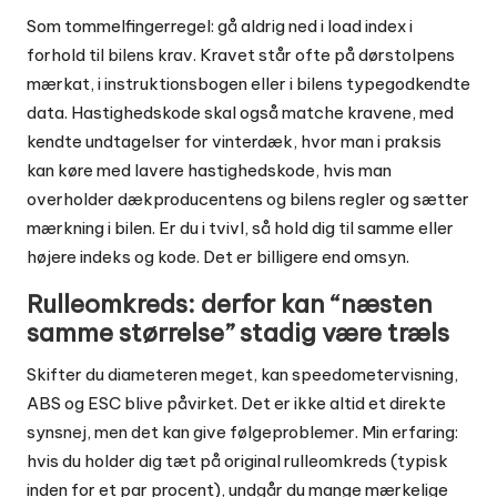
Som tommelfingerregel: gå aldrig ned i load index i
forhold til bilens krav. Kravet står ofte på dørstolpens
mærkat, i instruktionsbogen eller i bilens typegodkendte
data. Hastighedskode skal også matche kravene, med
kendte undtagelser for vinterdæk, hvor man i praksis
kan køre med lavere hastighedskode, hvis man
overholder dækproducentens og bilens regler og sætter
mærkning i bilen. Er du i tvivl, så hold dig til samme eller
højere indeks og kode. Det er billigere end omsyn.
Rulleomkreds: derfor kan “næsten
samme størrelse” stadig være træls
Skifter du diameteren meget, kan speedometervisning,
ABS og ESC blive påvirket. Det er ikke altid et direkte
synsnej, men det kan give følgeproblemer. Min erfaring:
hvis du holder dig tæt på original rulleomkreds (typisk
inden for et par procent), undgår du mange mærkelige