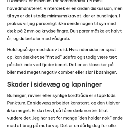
I Danmark er minimum for sommerdæk 1,6 mm i
hovedmønsteret. Vinterdæk er en anden diskussion, men
til syn er det stadig minimumskravet, der er bundlinjen. I
praksis vil jeg personligt ikke sende nogen til syn med
dæk på 2 mm og krydse fingre. Du sparer måske et halvt
år, og du betaler med vådgreb.
Hold også øje med skævt slid. Hvis indersiden er spist
op, kan dækket se “fint ud” udefra og stadig være tæt
på slick inde ved fjederbenet. Det er en klassiker på
biler med meget negativ camber eller slør i bøsninger.
Skader i sidevæg og lapninger
Bulninger, revner eller synlige kordtråde er stopklods.
Punktum. En sidevæg arbejder konstant, og den tilgiver
ikke meget. Er du i tvivl, så få en dækmontør til at
vurdere det. Jeg har set for mange “den holder nok” ende
med et brag på motorvej. Det er en dårlig dag for alle.