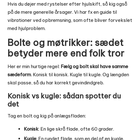
Hvis du døjer med rystelser efter hjulskift, så kig også
på de mere generelle årsager. Vi har fx en guide til
vibrationer ved opbremsning
, som ofte bliver forvekslet
med hjulproblem.
Bolte og møtrikker: sædet
betyder mere end folk tror
Her er min hurtige regel:
Fælg og bolt skal have samme
sædeform
. Konisk til konisk. Kugle til kugle. Og længden
skal passe, så du har korrekt gevindindgreb.
Konisk vs kugle: sådan spotter du
det
Tag en bolt og kig på anlægsfladen:
Konisk
: En lige skrå flade, ofte 60 grader.
Kugle
: En rundet flade, som en del af en kugle.