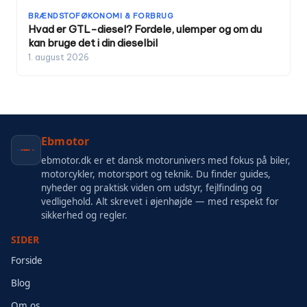
BRÆNDSTOFØKONOMI & FORBRUG
Hvad er GTL-diesel? Fordele, ulemper og om du
kan bruge det i din dieselbil
1. august 2026
Ebmotor
ebmotor.dk er et dansk motorunivers med fokus på biler,
motorcykler, motorsport og teknik. Du finder guides,
nyheder og praktisk viden om udstyr, fejlfinding og
vedligehold. Alt skrevet i øjenhøjde — med respekt for
sikkerhed og regler.
SIDER
Forside
Blog
Om os