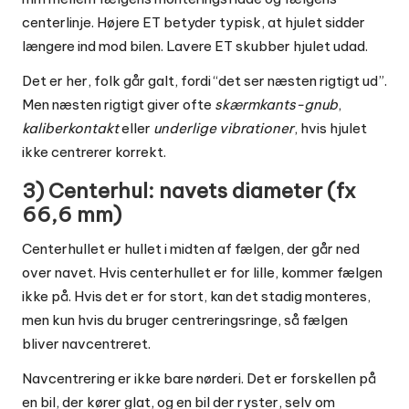
centerlinje. Højere ET betyder typisk, at hjulet sidder
længere ind mod bilen. Lavere ET skubber hjulet udad.
Det er her, folk går galt, fordi “det ser næsten rigtigt ud”.
Men næsten rigtigt giver ofte
skærmkants-gnub
,
kaliberkontakt
eller
underlige vibrationer
, hvis hjulet
ikke centrerer korrekt.
3) Centerhul: navets diameter (fx
66,6 mm)
Centerhullet er hullet i midten af fælgen, der går ned
over navet. Hvis centerhullet er for lille, kommer fælgen
ikke på. Hvis det er for stort, kan det stadig monteres,
men kun hvis du bruger centreringsringe, så fælgen
bliver navcentreret.
Navcentrering er ikke bare nørderi. Det er forskellen på
en bil, der kører glat, og en bil der ryster, selv om