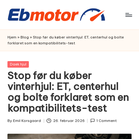
Skip
to
content
Hjem
»
Blog
»
Stop før du køber vinterhjul: ET, centerhul og bolte
forklaret som en kompatibilitets-test
Posted
Daek hjul
in
Stop før du køber
vinterhjul: ET, centerhul
og bolte forklaret som en
kompatibilitets-test
By
Emil Korsgaard
26. februar 2026
1 Comment
Posted
by