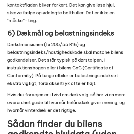
kontaktfladen bliver forkert. Det kan give løse hjul,
skæve fælge og ødelagte bolthuller. Det er ikke en
“måske”-ting.
6) Dækmål og belastningsindeks
Dækdimensionen (fx 205/55 R16) og
belastningsindeks/hastighedskode skal matche bilens
godkendelser. Det står typisk på dørstolpen, i
instruktionsbogen eller i bilens CoC (Certificate of
Conformity). På tunge elbiler er belastningsindekset
ekstra vigtigt, fordi akseltryk ofte er højt.
Hvis du i forvejen er i tvivl om dækvalg, så har vi en mere
overordnet guide til
hvornår helårsdæk giver mening, og
hvornår vinterdæk er det rigtige
.
Sådan finder du bilens