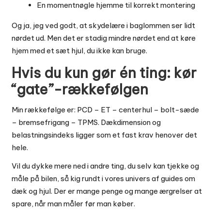
En momentnøgle hjemme til korrekt montering
Og ja, jeg ved godt, at skydelære i baglommen ser lidt
nørdet ud. Men det er stadig mindre nørdet end at køre
hjem med et sæt hjul, du ikke kan bruge.
Hvis du kun gør én ting: kør
“gate”-rækkefølgen
Min rækkefølge er: PCD – ET – centerhul – bolt-sæde
– bremsefrigang – TPMS. Dækdimension og
belastningsindeks ligger som et fast krav henover det
hele.
Vil du dykke mere ned i andre ting, du selv kan tjekke og
måle på bilen, så kig rundt i vores univers af
guides om
dæk og hjul
. Der er mange penge og mange ærgrelser at
spare, når man måler før man køber.