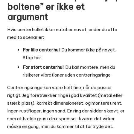
boltene” er ikke et
argument
Hvis centerhullet ikke matcher navet, ender du ofte
med to scenarier:
For lille centerhul
: Du kommer ikke på navet.
Stop her.
For stort centerhul
: Du kan montere, men du
risikerer vibrationer uden centreringsringe.
Centreringsringe kan være helt fine, når de passer
rigtigt. Jeg foretrækker ringe i god kvalitet (metal eller
stærk plast), korrekt dimensioneret, og monteret rent.
Ingen rustflager, ingen sand. En ring der sidder skævt, er
som at hælde grus i din espresso-kværn: det virker
måske én gang, men du kommer til at fortryde det.