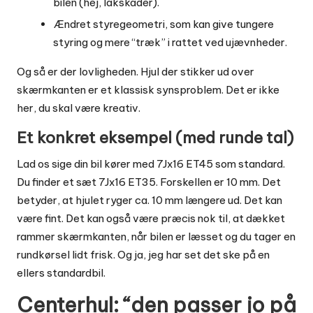
bilen (hej, lakskader).
Ændret styregeometri, som kan give tungere
styring og mere “træk” i rattet ved ujævnheder.
Og så er der lovligheden. Hjul der stikker ud over
skærmkanten er et klassisk synsproblem. Det er ikke
her, du skal være kreativ.
Et konkret eksempel (med runde tal)
Lad os sige din bil kører med 7Jx16 ET45 som standard.
Du finder et sæt 7Jx16 ET35. Forskellen er 10 mm. Det
betyder, at hjulet ryger ca. 10 mm længere ud. Det kan
være fint. Det kan også være præcis nok til, at dækket
rammer skærmkanten, når bilen er læsset og du tager en
rundkørsel lidt frisk. Og ja, jeg har set det ske på en
ellers standardbil.
Centerhul: “den passer jo på