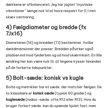
dækkene er afbalanceret. Jeg har jagtet “mystiske
vibrationer” længe nok til at have respekt for 0,1 mm
skæv centrering.
4) Fælgdiameter og bredde (fx
7Jx16)
Diameteren (16) og bredden (7J) bestemmer, hvilke
dækdimensioner der passer. Bredden påvirker også
pladsen ind mod fjederben og ud mod skærmkant. En lille
ændring her kan være nok til, at tingene kysser hinanden
på de forkerte tidspunkter.
5) Bolt-sæde: konisk vs kugle
Bolte og møtrikker har et sæde, der matcher fælgen. De
to klassikere er
konisk sæde
(typisk 60 grader) og
kuglesæde
(radius-sæde, ofte R12 eller R13). Hvis du
bruger forkert sæde, kan du spænde hjulet fast, men