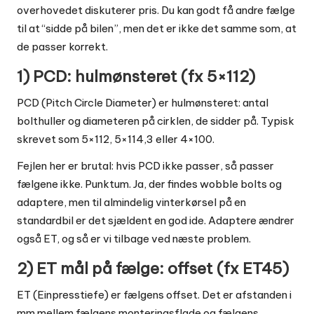
overhovedet diskuterer pris. Du kan godt få andre fælge
til at “sidde på bilen”, men det er ikke det samme som, at
de passer korrekt.
1) PCD: hulmønsteret (fx 5×112)
PCD (Pitch Circle Diameter) er hulmønsteret: antal
bolthuller og diameteren på cirklen, de sidder på. Typisk
skrevet som 5×112, 5×114,3 eller 4×100.
Fejlen her er brutal: hvis PCD ikke passer, så passer
fælgene ikke. Punktum. Ja, der findes wobble bolts og
adaptere, men til almindelig vinterkørsel på en
standardbil er det sjældent en god ide. Adaptere ændrer
også ET, og så er vi tilbage ved næste problem.
2) ET mål på fælge: offset (fx ET45)
ET (Einpresstiefe) er fælgens offset. Det er afstanden i
mm mellem fælgens monteringsflade og fælgens