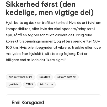
Sikkerhed først (den
kedelige, men vigtige del)
Hjul, bolte og dæk er trafiksikkerhed. Hvis du er i tvivl om
kompatibilitet, eller hvis der skal spacere/adapters i
spil, så få en fagperson til at vurdere det. Brug altid
korrekt tilspændingsmoment, og efterspænd efter 50-
100 km. Hvis bilen begynder at vibrere, trække eller lave
mislyde efter hjulskift, så stop og fejlsøg. Det er
billigere end at lade det “køre sig til”.
Tags:
budget vs premium
Dæktryk
sikkerhedstjek
tjekliste
TPMS
trin for trin
Emil Korsgaard