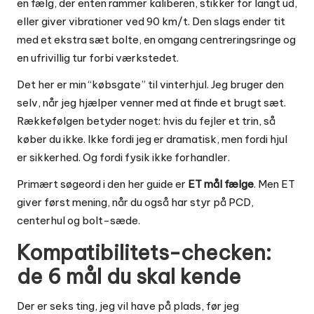
en fælg, der enten rammer kaliberen, stikker for langt ud,
eller giver vibrationer ved 90 km/t. Den slags ender tit
med et ekstra sæt bolte, en omgang centreringsringe og
en ufrivillig tur forbi værkstedet.
Det her er min “købsgate” til vinterhjul. Jeg bruger den
selv, når jeg hjælper venner med at finde et brugt sæt.
Rækkefølgen betyder noget: hvis du fejler et trin, så
køber du ikke. Ikke fordi jeg er dramatisk, men fordi hjul
er sikkerhed. Og fordi fysik ikke forhandler.
Primært søgeord i den her guide er
ET mål fælge
. Men ET
giver først mening, når du også har styr på PCD,
centerhul og bolt-sæde.
Kompatibilitets-checken:
de 6 mål du skal kende
Der er seks ting, jeg vil have på plads, før jeg