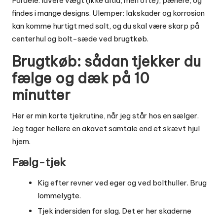
Fordele: lavere vægt (ikke altid, men ofte), pænere, og
findes i mange designs. Ulemper: lakskader og korrosion
kan komme hurtigt med salt, og du skal være skarp på
centerhul og bolt-sæde ved brugtkøb.
Brugtkøb: sådan tjekker du
fælge og dæk på 10
minutter
Her er min korte tjekrutine, når jeg står hos en sælger.
Jeg tager hellere en akavet samtale end et skævt hjul
hjem.
Fælg-tjek
Kig efter revner ved eger og ved bolthuller. Brug
lommelygte.
Tjek indersiden for slag. Det er her skaderne