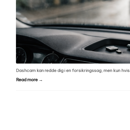
Dashcam kan redde dig i en forsikringssag, men kun hvi
Read more →