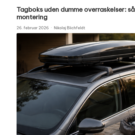
Tagboks uden dumme overraskelser: såd
montering
26. februar 2026
·
Nikolaj Blichfeldt