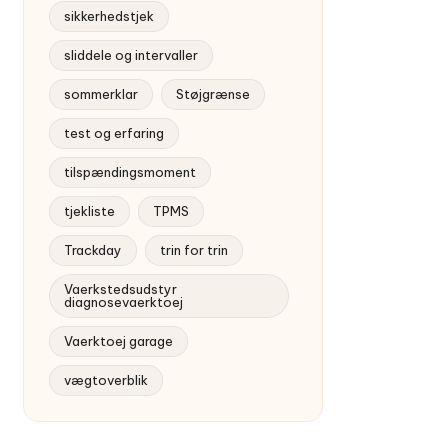
sikkerhedstjek
sliddele og intervaller
sommerklar
Støjgrænse
test og erfaring
tilspændingsmoment
tjekliste
TPMS
Trackday
trin for trin
Vaerkstedsudstyr
diagnosevaerktoej
Vaerktoej garage
vægtoverblik