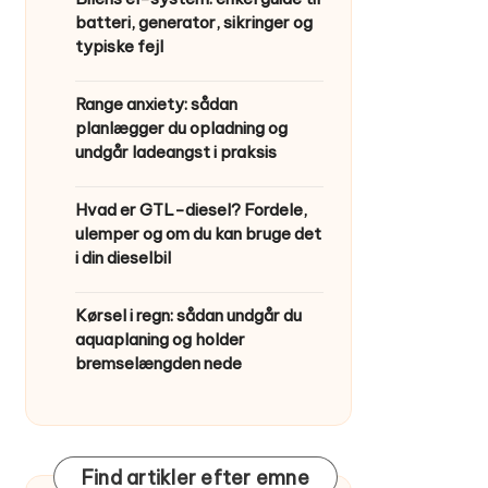
batteri, generator, sikringer og
typiske fejl
Range anxiety: sådan
planlægger du opladning og
undgår ladeangst i praksis
Hvad er GTL-diesel? Fordele,
ulemper og om du kan bruge det
i din dieselbil
Kørsel i regn: sådan undgår du
aquaplaning og holder
bremselængden nede
Find artikler efter emne