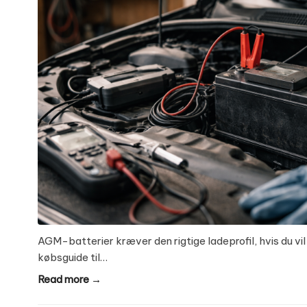
AGM-batterier kræver den rigtige ladeprofil, hvis du vil
købsguide til…
Read more →