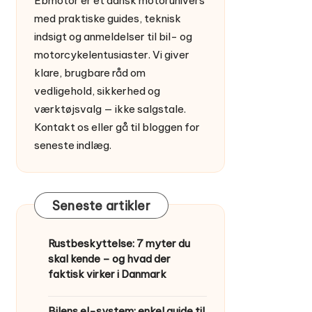
Ebmotor er et dansk motorunivers
med praktiske guides, teknisk
indsigt og anmeldelser til bil- og
motorcykelentusiaster. Vi giver
klare, brugbare råd om
vedligehold, sikkerhed og
værktøjsvalg — ikke salgstale.
Kontakt os
eller gå til
bloggen
for
seneste indlæg.
Seneste artikler
Rustbeskyttelse: 7 myter du
skal kende – og hvad der
faktisk virker i Danmark
Bilens el-system: enkel guide til