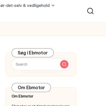
ør‑det‑selv & vedligehold
Søg i Ebmotor
Om Ebmotor
Om Ebmotor