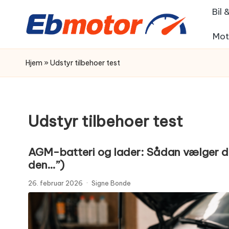
Bil
Skip
Mot
to
content
Hjem
»
Udstyr tilbehoer test
Udstyr tilbehoer test
AGM-batteri og lader: Sådan vælger du 
den…”)
26. februar 2026
·
Signe Bonde