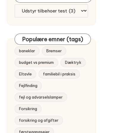
Find
artikler
efter
emne
Populære emner (tags)
baneklar
Bremser
budget vs premium
Dæktryk
Eltavle
familiebil i praksis
Fejlfinding
fejl og advarselslamper
Forsikring
forsikring og afgifter
førstegangsejer