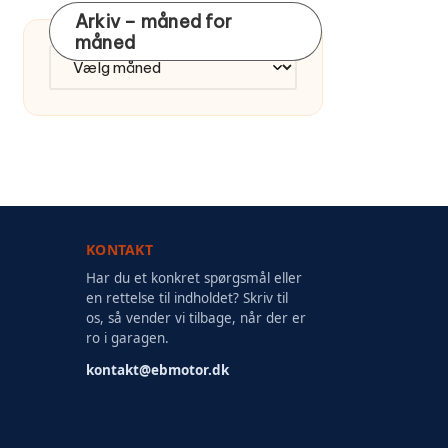
Arkiv – måned for
måned
Arkiv
–
måned
for
måned
KONTAKT
Har du et konkret spørgsmål eller
en rettelse til indholdet? Skriv til
os, så vender vi tilbage, når der er
ro i garagen.
kontakt@ebmotor.dk